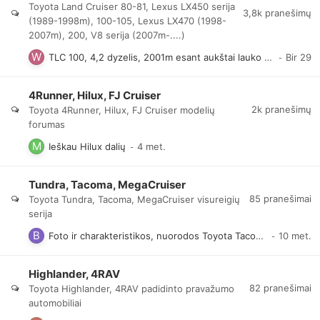
Toyota Land Cruiser 80-81, Lexus LX450 serija
3,8k
pranešimų
(1989-1998m), 100-105, Lexus LX470 (1998-
2007m), 200, V8 serija (2007m-....)
TLC 100, 4,2 dyzelis, 2001m esant aukštai lauko temperatūrai ir pavažiavus ilgesnį laiką, išmeta check'ą ir gesina motorą virš ~2,4k apsukų
4Runner, Hilux, FJ Cruiser
2k
pranešimų
Toyota 4Runner, Hilux, FJ Cruiser modelių
forumas
Ieškau Hilux dalių
Tundra, Tacoma, MegaCruiser
85
pranešimai
Toyota Tundra, Tacoma, MegaCruiser visureigių
serija
Foto ir charakteristikos, nuorodos Toyota Tacoma, Tundra
Highlander, 4RAV
82
pranešimai
Toyota Highlander, 4RAV padidinto pravažumo
automobiliai