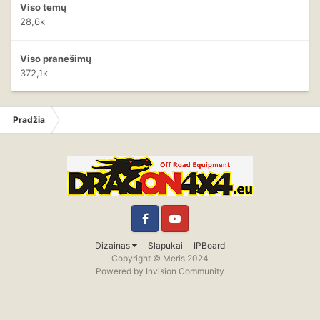
Viso temų
28,6k
Viso pranešimų
372,1k
Pradžia
Facebook
YouTube
Dizainas
Slapukai
IPBoard
Copyright © Meris 2024
Powered by Invision Community