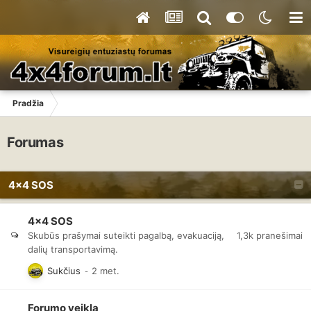
Pradžia
Forumas
4x4 SOS
4x4 SOS
1,3k
pranešimai
Skubūs prašymai suteikti pagalbą, evakuaciją,
dalių transportavimą.
Sukčius
Forumo veikla