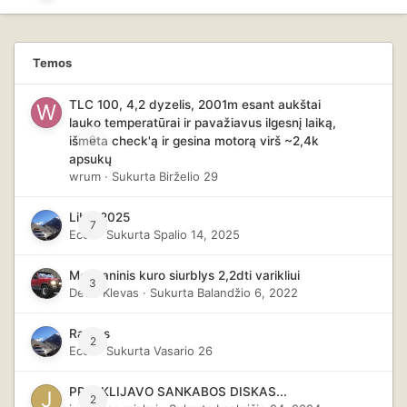
Temos
TLC 100, 4,2 dyzelis, 2001m esant aukštai
lauko temperatūrai ir pavažiavus ilgesnį laiką,
0
išmeta check'ą ir gesina motorą virš ~2,4k
apsukų
wrum
· Sukurta
Birželio 29
Libija2025
7
Eccc
· Sukurta
Spalio 14, 2025
Mechaninis kuro siurblys 2,2dti varikliui
3
Dėdė Klevas
· Sukurta
Balandžio 6, 2022
Raktas
2
Eccc
· Sukurta
Vasario 26
PRISIKLIJAVO SANKABOS DISKAS...
2