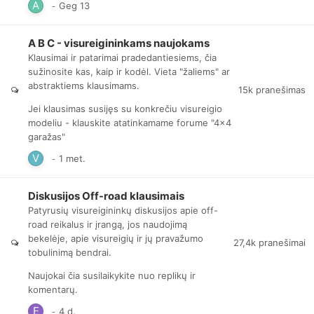
A B C - visureigininkams naujokams
Klausimai ir patarimai pradedantiesiems, čia
sužinosite kas, kaip ir kodėl. Vieta "žaliems" ar
abstraktiems klausimams.
15k
pranešimas
Jei klausimas susijęs su konkrečiu visureigio
modeliu - klauskite atatinkamame forume "4x4
garažas"
Diskusijos Off-road klausimais
Patyrusių visureigininkų diskusijos apie off-
road reikalus ir įrangą, jos naudojimą
bekelėje, apie visureigių ir jų pravažumo
27,4k
pranešimai
tobulinimą bendrai.
Naujokai čia susilaikykite nuo replikų ir
komentarų.