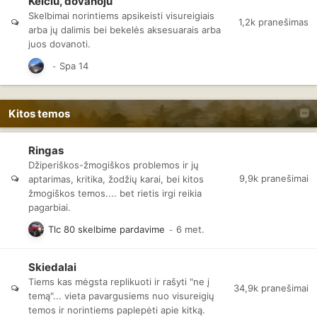
Keičiu, dovanoju
Skelbimai norintiems apsikeisti visureigiais
1,2k
pranešimas
arba jų dalimis bei bekelės aksesuarais arba
juos dovanoti.
Kitos temos
Ringas
Džiperiškos-žmogiškos problemos ir jų
9,9k
pranešimai
aptarimas, kritika, žodžių karai, bei kitos
žmogiškos temos.... bet rietis irgi reikia
pagarbiai.
Tlc 80 skelbime pardavime
Skiedalai
Tiems kas mėgsta replikuoti ir rašyti "ne į
34,9k
pranešimai
temą"... vieta pavargusiems nuo visureigių
temos ir norintiems paplepėti apie kitką.