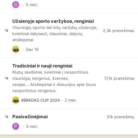
Užsienyje sporto varžybos, renginiai
Visureigių sporto bei kitų varžybų užsienyje,
2,3k
pranešimas
kvietimai dalyvauti, klausimai, dalyvių
atsiliepimai
Tradiciniai ir nauji renginiai
Klubų skelbimai, kvietimai į nesportinius
17,1k
pranešimai
visureigių renginius, šventes,
sesijas....Atsiliepimai ir diskusijos apie šiuos
nesportinius renginius.
XBRADAS CUP 2024
Pasivažinėjimai
31k
pranešimų