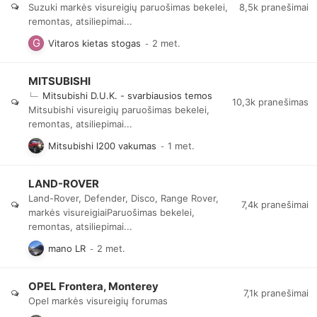
8,5k
pranešimai
Suzuki markės visureigių paruošimas bekelei,
remontas, atsiliepimai...
Vitaros kietas stogas
MITSUBISHI
Mitsubishi D.U.K. - svarbiausios temos
10,3k
pranešimas
Mitsubishi visureigių paruošimas bekelei,
remontas, atsiliepimai...
Mitsubishi l200 vakumas
LAND-ROVER
Land-Rover, Defender, Disco, Range Rover,
7,4k
pranešimai
markės visureigiaiParuošimas bekelei,
remontas, atsiliepimai...
mano LR
OPEL Frontera, Monterey
7,1k
pranešimai
Opel markės visureigių forumas