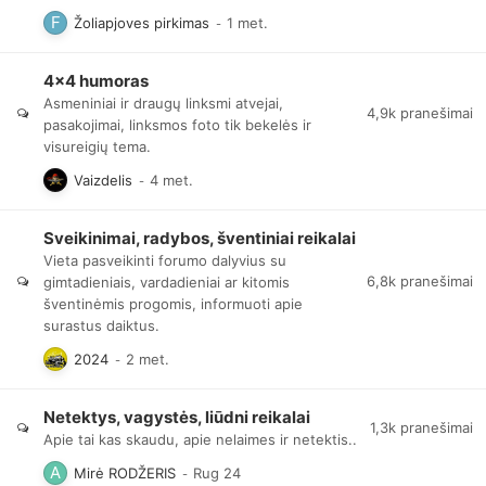
Žoliapjoves pirkimas
4x4 humoras
Asmeniniai ir draugų linksmi atvejai,
4,9k
pranešimai
pasakojimai, linksmos foto tik bekelės ir
visureigių tema.
Vaizdelis
Sveikinimai, radybos, šventiniai reikalai
Vieta pasveikinti forumo dalyvius su
6,8k
pranešimai
gimtadieniais, vardadieniai ar kitomis
šventinėmis progomis, informuoti apie
surastus daiktus.
2024
Netektys, vagystės, liūdni reikalai
1,3k
pranešimai
Apie tai kas skaudu, apie nelaimes ir netektis..
Mirė RODŽERIS