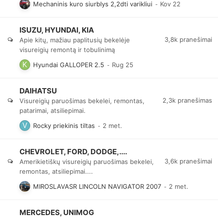
Mechaninis kuro siurblys 2,2dti varikliui
ISUZU, HYUNDAI, KIA
3,8k
pranešimai
Apie kitų, mažiau paplitusių bekelėje
visureigių remontą ir tobulinimą
Hyundai GALLOPER 2.5
DAIHATSU
2,3k
pranešimas
Visureigių paruošimas bekelei, remontas,
patarimai, atsiliepimai.
Rocky priekinis tiltas
CHEVROLET, FORD, DODGE,....
3,6k
pranešimai
Amerikietiškų visureigių paruošimas bekelei,
remontas, atsiliepimai....
MIROSLAVASR LINCOLN NAVIGATOR 2007
MERCEDES, UNIMOG