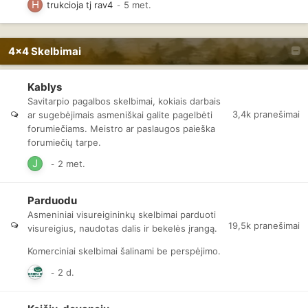
trukcioja tj rav4
4x4 Skelbimai
Kablys
Savitarpio pagalbos skelbimai, kokiais darbais
3,4k
pranešimai
ar sugebėjimais asmeniškai galite pagelbėti
forumiečiams. Meistro ar paslaugos paieška
forumiečių tarpe.
Parduodu
Asmeniniai visureigininkų skelbimai parduoti
19,5k
pranešimai
visureigius, naudotas dalis ir bekelės įrangą.
Komerciniai skelbimai šalinami be perspėjimo.