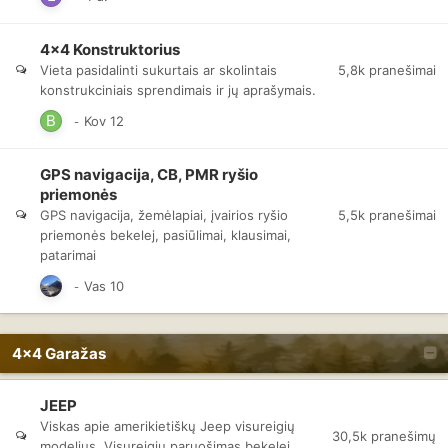
4x4 Konstruktorius
5,8k
pranešimai
Vieta pasidalinti sukurtais ar skolintais
konstrukciniais sprendimais ir jų aprašymais.
GPS navigacija, CB, PMR ryšio
priemonės
5,5k
pranešimai
GPS navigacija, žemėlapiai, įvairios ryšio
priemonės bekelej, pasiūlimai, klausimai,
patarimai
4x4 Garažas
JEEP
Viskas apie amerikietiškų Jeep visureigių
30,5k
pranešimų
modelius. Visureigių paruošimas bekelei,