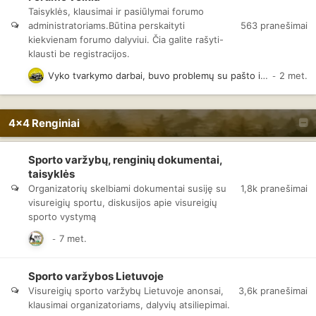
Taisyklės, klausimai ir pasiūlymai forumo
563
pranešimai
administratoriams.Būtina perskaityti
kiekvienam forumo dalyviui. Čia galite rašyti-
klausti be registracijos.
Vyko tvarkymo darbai, buvo problemų su pašto išsiuntimu į gmail.com
4x4 Renginiai
Sporto varžybų, renginių dokumentai,
taisyklės
1,8k
pranešimai
Organizatorių skelbiami dokumentai susiję su
visureigių sportu, diskusijos apie visureigių
sporto vystymą
Sporto varžybos Lietuvoje
3,6k
pranešimai
Visureigių sporto varžybų Lietuvoje anonsai,
klausimai organizatoriams, dalyvių atsiliepimai.