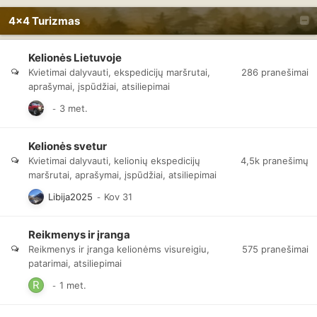
4x4 Turizmas
Kelionės Lietuvoje
286
pranešimai
Kvietimai dalyvauti, ekspedicijų maršrutai,
aprašymai, įspūdžiai, atsiliepimai
Kelionės svetur
4,5k
pranešimų
Kvietimai dalyvauti, kelionių ekspedicijų
maršrutai, aprašymai, įspūdžiai, atsiliepimai
Libija2025
Reikmenys ir įranga
575
pranešimai
Reikmenys ir įranga kelionėms visureigiu,
patarimai, atsiliepimai