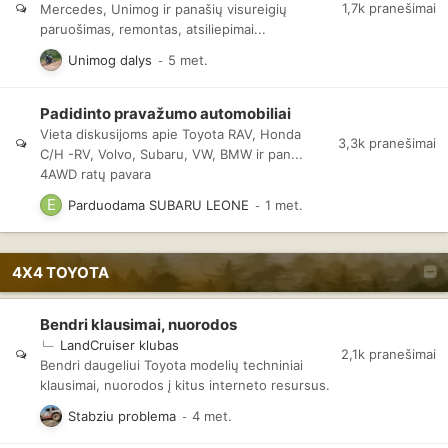
1,7k
pranešimai
Mercedes, Unimog ir panašių visureigių
paruošimas, remontas, atsiliepimai...
Unimog dalys
Padidinto pravažumo automobiliai
Vieta diskusijoms apie Toyota RAV, Honda
3,3k
pranešimai
C/H -RV, Volvo, Subaru, VW, BMW ir pan...
4AWD ratų pavara
Parduodama SUBARU LEONE
4X4 TOYOTA
Bendri klausimai, nuorodos
LandCruiser klubas
2,1k
pranešimai
Bendri daugeliui Toyota modelių techniniai
klausimai, nuorodos į kitus interneto resursus.
Stabziu problema