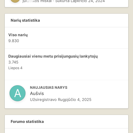
jurzdikos miskai
· Sukurta
Lapkričio 24, 2024
Narių statistika
Viso narių
9.830
Daugiausiai vienu metu prisijungusių lankytojų
3.745
Liepos 4
NAUJAUSIAS NARYS
Aušvis
Užsiregistravo
Rugpjūčio 4, 2025
Forumo statistika