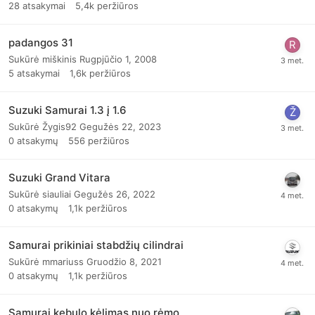
28
atsakymai
5,4k
peržiūros
padangos 31
Sukūrė
miškinis
Rugpjūčio 1, 2008
5
atsakymai
1,6k
peržiūros
Suzuki Samurai 1.3 į 1.6
Sukūrė
Žygis92
Gegužės 22, 2023
0
atsakymų
556
peržiūros
Suzuki Grand Vitara
Sukūrė
siauliai
Gegužės 26, 2022
0
atsakymų
1,1k
peržiūros
Samurai prikiniai stabdžių cilindrai
Sukūrė
mmariuss
Gruodžio 8, 2021
0
atsakymų
1,1k
peržiūros
Samurai kebulo kėlimas nuo rėmo