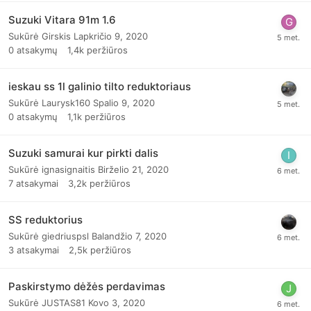
Suzuki Vitara 91m 1.6
Sukūrė
Girskis
Lapkričio 9, 2020
0
atsakymų
1,4k
peržiūros
ieskau ss 1l galinio tilto reduktoriaus
Sukūrė
Laurysk160
Spalio 9, 2020
0
atsakymų
1,1k
peržiūros
Suzuki samurai kur pirkti dalis
Sukūrė
ignasignaitis
Birželio 21, 2020
7
atsakymai
3,2k
peržiūros
SS reduktorius
Sukūrė
giedriuspsl
Balandžio 7, 2020
3
atsakymai
2,5k
peržiūros
Paskirstymo dėžės perdavimas
Sukūrė
JUSTAS81
Kovo 3, 2020