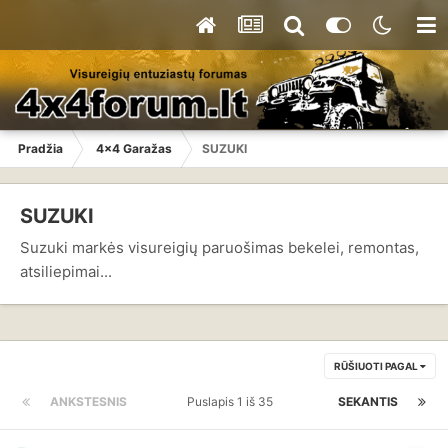
Pradžia
4x4 Garažas
SUZUKI
SUZUKI
Suzuki markės visureigių paruošimas bekelei, remontas,
atsiliepimai...
RŪŠIUOTI PAGAL
ANKSTESNIS
Puslapis 1 iš 35
SEKANTIS