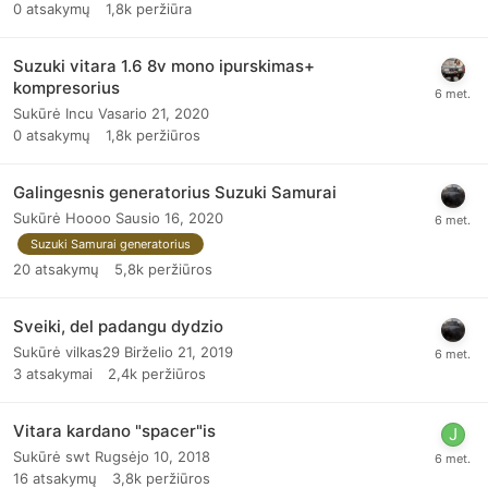
0
atsakymų
1,8k
peržiūra
Suzuki vitara 1.6 8v mono ipurskimas+
kompresorius
Sukūrė
Incu
Vasario 21, 2020
0
atsakymų
1,8k
peržiūros
Galingesnis generatorius Suzuki Samurai
Sukūrė
Hoooo
Sausio 16, 2020
Suzuki Samurai generatorius
20
atsakymų
5,8k
peržiūros
Sveiki, del padangu dydzio
Sukūrė
vilkas29
Birželio 21, 2019
3
atsakymai
2,4k
peržiūros
Vitara kardano "spacer"is
Sukūrė
swt
Rugsėjo 10, 2018
16
atsakymų
3,8k
peržiūros