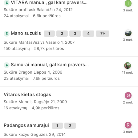
VITARA manual, gal kam pravers...
Sukūrė
profitask
Balandžio 24, 2012
24
atsakymai
6,6k
peržiūros
Mano suzukis
1
2
3
4
7
Sukūrė
MantasVėžlys
Vasario 1, 2007
150
atsakymų
58,7k
peržiūros
Samurai manual, gal kam pravers...
Sukūrė
Dragon
Liepos 4, 2006
23
atsakymai
7,6k
peržiūros
Vitaros kietas stogas
Sukūrė
Mendis
Rugsėjo 21, 2009
16
atsakymų
4,9k
peržiūros
Padangos samurajui
1
2
Sukūrė
kazys
Gegužės 29, 2014