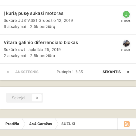
Į kurią pusę sukasi motoras
Sukūrė
JUSTAS81
Gruodžio 12, 2019
6
atsakymai
2,5k
peržiūrų
Vitara galinio diferrencialo blokas
Sukūrė
swt
Lapkričio 25, 2019
2
atsakymai
2,5k
peržiūra
ANKSTESNIS
Puslapis 1 iš 35
SEKANTIS
Sekėjai
0
Pradžia
4x4 Garažas
SUZUKI