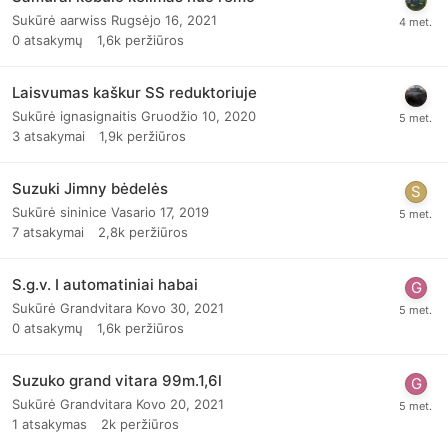
Sukūrė
aarwiss
Rugsėjo 16, 2021
0
atsakymų
1,6k
peržiūros
Laisvumas kaškur SS reduktoriuje
Sukūrė
ignasignaitis
Gruodžio 10, 2020
3
atsakymai
1,9k
peržiūros
Suzuki Jimny bėdelės
Sukūrė
sininice
Vasario 17, 2019
7
atsakymai
2,8k
peržiūros
S.g.v. I automatiniai habai
Sukūrė
Grandvitara
Kovo 30, 2021
0
atsakymų
1,6k
peržiūros
Suzuko grand vitara 99m.1,6l
Sukūrė
Grandvitara
Kovo 20, 2021
1
atsakymas
2k
peržiūros