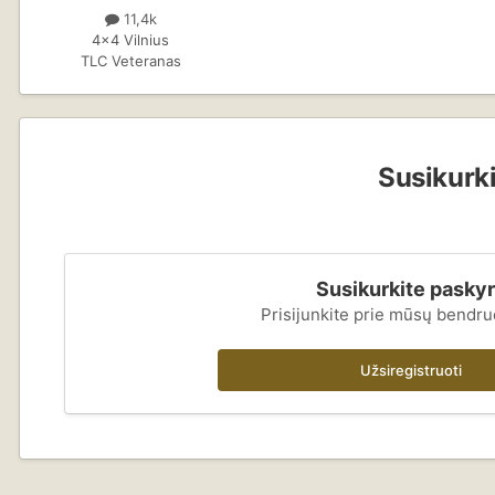
11,4k
4x4 Vilnius
TLC Veteranas
Susikurki
Susikurkite pasky
Prisijunkite prie mūsų bendr
Užsiregistruoti