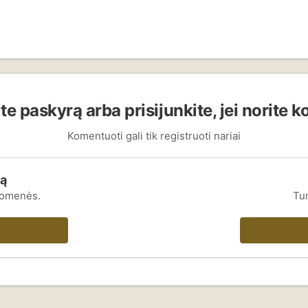
te paskyrą arba prisijunkite, jei norite 
Komentuoti gali tik registruoti nariai
rą
uomenės.
Tur