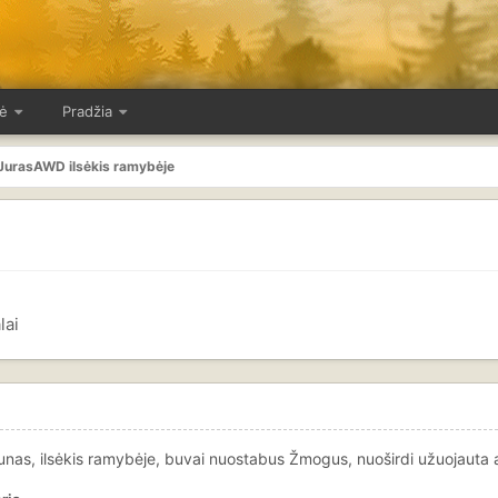
ė
Pradžia
JurasAWD ilsėkis ramybėje
lai
unas, ilsėkis ramybėje, buvai nuostabus Žmogus, nuoširdi užuojauta a