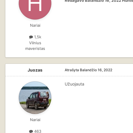
Redagavo
Balandžio 16, 2022
Hunte
Nariai
1,5k
Vilnius
maveristas
Juozas
Atrašyta
Balandžio 16, 2022
Užuojauta
Nariai
463