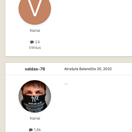
Nariai
24
Vilnius
valdas-76
Atrašyta
Balandžio 20, 2022
...
Nariai
1,6k