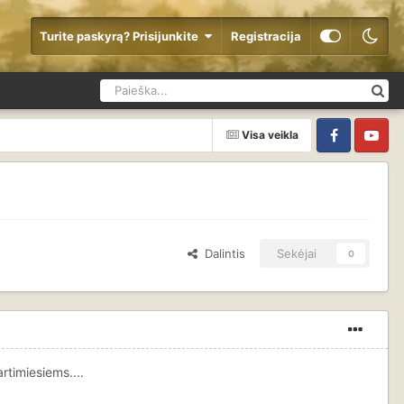
Turite paskyrą? Prisijunkite
Registracija
Visa veikla
Facebook
YouTube
Dalintis
Sekėjai
0
rtimiesiems....