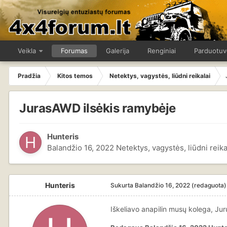
Veikla
Forumas
Galerija
Renginiai
Parduotuv
Pradžia
Kitos temos
Netektys, vagystės, liūdni reikalai
JurasAWD ilsėkis ramybėje
Hunteris
Balandžio 16, 2022
Netektys, vagystės, liūdni reika
Hunteris
Sukurta
Balandžio 16, 2022
(redaguota)
Iškeliavo anapilin musų kolega, Jur