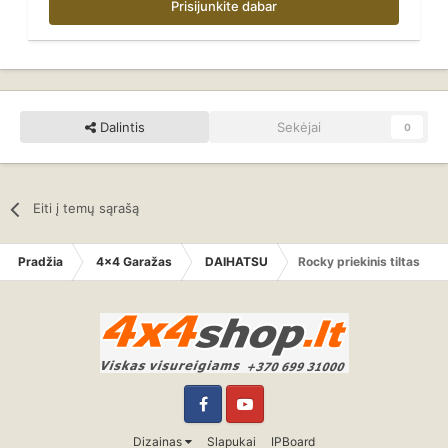
Prisijunkite dabar
Dalintis
Sekėjai
0
Eiti į temų sąrašą
Pradžia
4x4 Garažas
DAIHATSU
Rocky priekinis tiltas
Facebook
YouTube
Dizainas
Slapukai
IPBoard