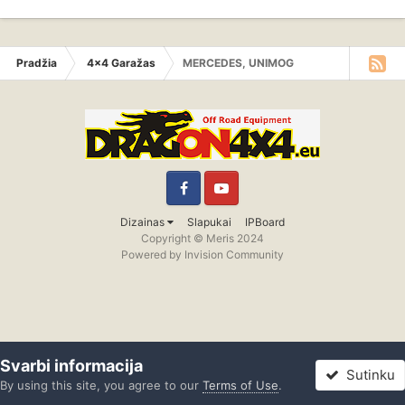
Pradžia
4x4 Garažas
MERCEDES, UNIMOG
Facebook
YouTube
Dizainas
Slapukai
IPBoard
Copyright © Meris 2024
Powered by Invision Community
Svarbi informacija
Sutinku
By using this site, you agree to our
Terms of Use
.
Forumas
Neskaityta
Prisijungti
Registracija
Daugiau