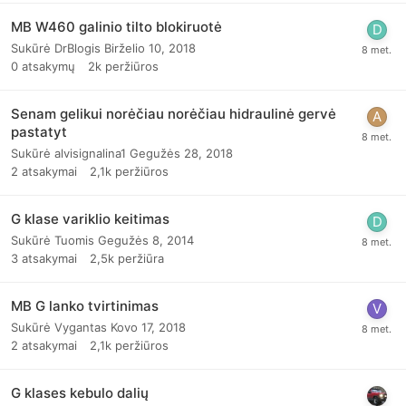
MB W460 galinio tilto blokiruotė
Sukūrė
DrBlogis
Birželio 10, 2018
0
atsakymų
2k
peržiūros
Senam gelikui norėčiau norėčiau hidraulinė gervė
pastatyt
Sukūrė
alvisignalina1
Gegužės 28, 2018
2
atsakymai
2,1k
peržiūros
G klase variklio keitimas
Sukūrė
Tuomis
Gegužės 8, 2014
3
atsakymai
2,5k
peržiūra
MB G lanko tvirtinimas
Sukūrė
Vygantas
Kovo 17, 2018
2
atsakymai
2,1k
peržiūros
G klases kebulo dalių