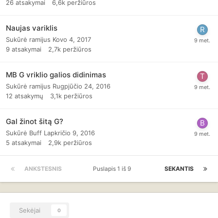
26
atsakymai
6,6k
peržiūros
Naujas variklis
Sukūrė
ramijus
Kovo 4, 2017
9
atsakymai
2,7k
peržiūros
MB G vriklio galios didinimas
Sukūrė
ramijus
Rugpjūčio 24, 2016
12
atsakymų
3,1k
peržiūros
Gal žinot šitą G?
Sukūrė
Buff
Lapkričio 9, 2016
5
atsakymai
2,9k
peržiūros
ANKSTESNIS
Puslapis 1 iš 9
SEKANTIS
Sekėjai
0