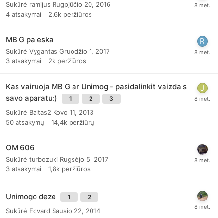
Sukūrė
ramijus
Rugpjūčio 20, 2016
4
atsakymai
2,6k
peržiūros
MB G paieska
Sukūrė
Vygantas
Gruodžio 1, 2017
3
atsakymai
2k
peržiūros
Kas vairuoja MB G ar Unimog - pasidalinkit vaizdais
savo aparatu:)
1
2
3
Sukūrė
Baltas2
Kovo 11, 2013
50
atsakymų
14,4k
peržiūrų
OM 606
Sukūrė
turbozuki
Rugsėjo 5, 2017
3
atsakymai
1,8k
peržiūros
Unimogo deze
1
2
Sukūrė
Edvard
Sausio 22, 2014