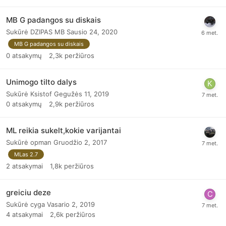
MB G padangos su diskais
Sukūrė
DZIPAS MB
Sausio 24, 2020
MB G padangos su diskais
0
atsakymų
2,3k
peržiūros
Unimogo tilto dalys
Sukūrė
Ksistof
Gegužės 11, 2019
0
atsakymų
2,9k
peržiūros
ML reikia sukelt,kokie varijantai
Sukūrė
opman
Gruodžio 2, 2017
MLas 2.7
2
atsakymai
1,8k
peržiūros
greiciu deze
Sukūrė
cyga
Vasario 2, 2019
4
atsakymai
2,6k
peržiūros