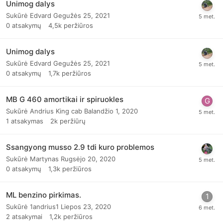
Unimog dalys
Sukūrė
Edvard
Gegužės 25, 2021
0
atsakymų
4,5k
peržiūros
Unimog dalys
Sukūrė
Edvard
Gegužės 25, 2021
0
atsakymų
1,7k
peržiūros
MB G 460 amortikai ir spiruokles
Sukūrė
Andrius King cab
Balandžio 1, 2020
1
atsakymas
2k
peržiūrų
Ssangyong musso 2.9 tdi kuro problemos
Sukūrė
Martynas
Rugsėjo 20, 2020
0
atsakymų
1,3k
peržiūros
ML benzino pirkimas.
Sukūrė
1andrius1
Liepos 23, 2020
2
atsakymai
1,2k
peržiūros