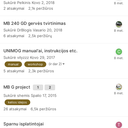
Sukūrė
Pelkinis
Kovo 2, 2018
2
atsakymai
2,1k
peržiūros
MB 240 GD gervės tvirtinimas
Sukūrė
DrBlogis
Vasario 20, 2018
6
atsakymai
2,5k
peržiūrų
UNIMOG manual'ai, instrukcijos etc.
Sukūrė
vilyzzz
Kovo 29, 2017
(ir dar 2)
manual
workshop
5
atsakymai
2,3k
peržiūros
MB G project
1
2
Sukūrė
shemis
Spalio 17, 2015
kelios idejos
26
atsakymai
6,5k
peržiūros
Sparnu isplatintojai