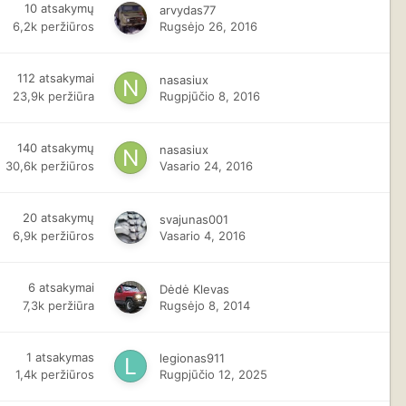
10
atsakymų
arvydas77
6,2k
peržiūros
Rugsėjo 26, 2016
112
atsakymai
nasasiux
23,9k
peržiūra
Rugpjūčio 8, 2016
140
atsakymų
nasasiux
30,6k
peržiūros
Vasario 24, 2016
20
atsakymų
svajunas001
6,9k
peržiūros
Vasario 4, 2016
6
atsakymai
Dėdė Klevas
7,3k
peržiūra
Rugsėjo 8, 2014
1
atsakymas
legionas911
1,4k
peržiūros
Rugpjūčio 12, 2025