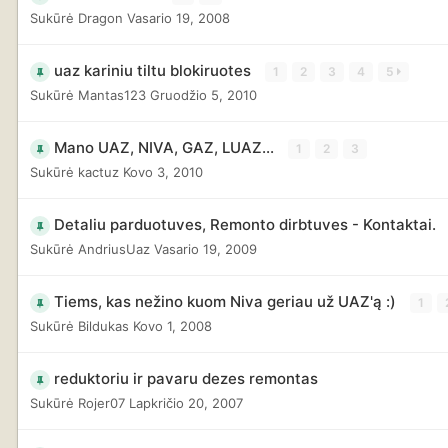
Sukūrė
Dragon
Vasario 19, 2008
uaz kariniu tiltu blokiruotes
1
2
3
4
5
Sukūrė
Mantas123
Gruodžio 5, 2010
Mano UAZ, NIVA, GAZ, LUAZ...
1
2
3
Sukūrė
kactuz
Kovo 3, 2010
Detaliu parduotuves, Remonto dirbtuves - Kontaktai.
Sukūrė
AndriusUaz
Vasario 19, 2009
Tiems, kas nežino kuom Niva geriau už UAZ'ą :)
1
Sukūrė
Bildukas
Kovo 1, 2008
reduktoriu ir pavaru dezes remontas
Sukūrė
Rojer07
Lapkričio 20, 2007