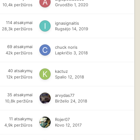
10,4k
peržiūros
Gruodžio 1, 2020
114
atsakymai
ignasignaitis
28,3k
peržiūros
Rugsėjo 14, 2019
69
atsakymai
chuck noris
42k
peržiūros
Lapkričio 3, 2018
40
atsakymų
kactuz
12k
peržiūros
Spalio 12, 2018
35
atsakymai
arvydas77
10,8k
peržiūra
Birželio 24, 2018
11
atsakymų
Rojer07
4,9k
peržiūros
Kovo 12, 2017