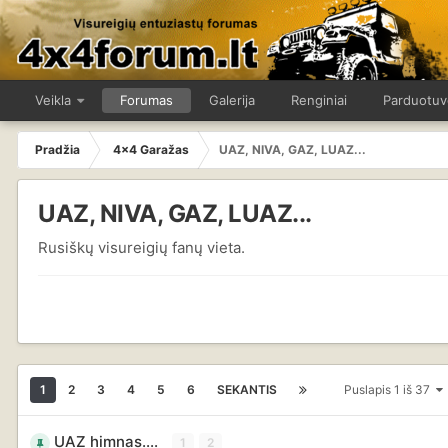
Veikla
Forumas
Galerija
Renginiai
Parduotuv
Pradžia
4x4 Garažas
UAZ, NIVA, GAZ, LUAZ...
UAZ, NIVA, GAZ, LUAZ...
Rusiškų visureigių fanų vieta.
1
2
3
4
5
6
SEKANTIS
Puslapis 1 iš 37
UAZ himnas....
1
2