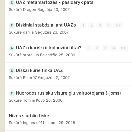
UAZ metamarfozės - pasidaryk pats
Sukūrė
Dragon
Rugsėjo 23, 2007
Diskiniai stabdziai ant UAZo
1
2
3
4
5
Sukūrė
danila
Gegužės 23, 2007
UAZ'o kariški ir kolhozini tiltai?
1
2
3
4
6
Sukūrė
stotelius
Balandžio 25, 2006
Diskai kurie tinka UAZ
Sukūrė
Rojer07
Gegužės 2, 2007
Nuorodos rusisku visureigiu vairuotojams (-joms)
Sukūrė
Tommi
Kovo 20, 2006
Nivos siurblio fiske
Sukūrė
legionas911
Liepos 29, 2025