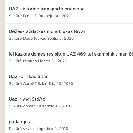
UAZ - istorine transporto priemone
Sukūrė
DariusD
Rugsėjo 30, 2020
Dėžės-razdatkės monoblokas Nivai
Sukūrė
Dėdė Klevas
Spalio 6, 2020
jei kazkas domesites situo UAZ 469 tai skambinkit man 
Sukūrė
ramuns
Liepos 31, 2020
Uaz kariškas tiltas
Sukūrė
Aure97
Balandžio 25, 2020
Uaz ir vw1.9td/tdi
Sukūrė
opman
Balandžio 10, 2020
padangos
Sukūrė
vzykas
Lapkričio 9, 2016