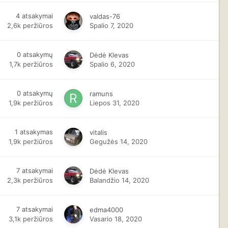
4
atsakymai
valdas-76
2,6k
peržiūros
Spalio 7, 2020
0
atsakymų
Dėdė Klevas
1,7k
peržiūros
Spalio 6, 2020
0
atsakymų
ramuns
1,9k
peržiūros
Liepos 31, 2020
1
atsakymas
vitalis
1,9k
peržiūros
Gegužės 14, 2020
7
atsakymai
Dėdė Klevas
2,3k
peržiūros
Balandžio 14, 2020
7
atsakymai
edma4000
3,1k
peržiūros
Vasario 18, 2020