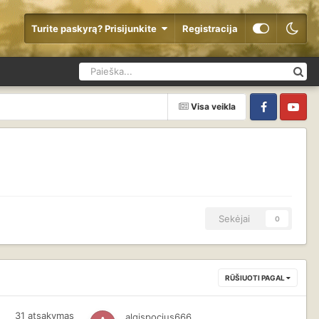
Turite paskyrą? Prisijunkite
Registracija
Visa veikla
Facebook
YouTube
Sekėjai
0
RŪŠIUOTI PAGAL
31
atsakymas
algispocius666