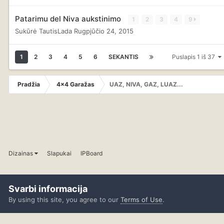
Patarimu del Niva aukstinimo
1
2
3
4
9
Sukūrė
TautisLada
Rugpjūčio 24, 2015
1
2
3
4
5
6
SEKANTIS
Puslapis 1 iš 37
Pradžia
4x4 Garažas
UAZ, NIVA, GAZ, LUAZ...
Dizainas
Slapukai
IPBoard
Svarbi informacija
By using this site, you agree to our
Terms of Use
.