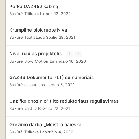
Perku UAZ452 kabiną
Sukūrė
Titikaka
Liepos 12, 2022
Krumpline blokiruote Nivai
Sukūrė
TautisLada
Spalio 28, 2021
Niva, naujas projektelis
1
2
Sukūrė
Slow Motion
Balandžio 18, 2020
GAZ69 Dokumentai (LT) su numeriais
Sukūrė
as-augisss
Liepos 6, 2021
Uaz "kolchozinio" tilto reduktoriaus reguliavimas
Sukūrė
kactuz
Birželio 22, 2021
Gręžimo darbai_Meistro paieška
Sukūrė
Titikaka
Lapkričio 4, 2020