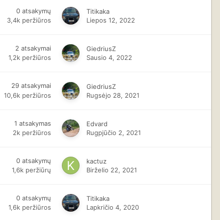
0
atsakymų
Titikaka
3,4k
peržiūros
Liepos 12, 2022
2
atsakymai
GiedriusZ
1,2k
peržiūros
Sausio 4, 2022
29
atsakymai
GiedriusZ
10,6k
peržiūros
Rugsėjo 28, 2021
1
atsakymas
Edvard
2k
peržiūros
Rugpjūčio 2, 2021
0
atsakymų
kactuz
1,6k
peržiūrų
Birželio 22, 2021
0
atsakymų
Titikaka
1,6k
peržiūros
Lapkričio 4, 2020