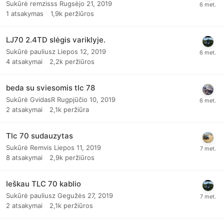
Sukūrė
remzisss
Rugsėjo 21, 2019
1
atsakymas
1,9k
peržiūros
LJ70 2.4TD slėgis variklyje.
Sukūrė
pauliusz
Liepos 12, 2019
4
atsakymai
2,2k
peržiūros
beda su sviesomis tlc 78
Sukūrė
GvidasR
Rugpjūčio 10, 2019
2
atsakymai
2,1k
peržiūra
Tlc 70 sudauzytas
Sukūrė
Remvis
Liepos 11, 2019
8
atsakymai
2,9k
peržiūros
Ieškau TLC 70 kablio
Sukūrė
pauliusz
Gegužės 27, 2019
2
atsakymai
2,1k
peržiūros