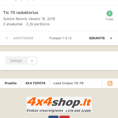
Tlc 70 reduktorius
Sukūrė
Remvis
Vasario 19, 2019
2
atsakymai
2,2k
peržiūros
ANKSTESNIS
Puslapis 1 iš 13
SEKANTIS
Sekėjai
0
Pradžia
4X4 TOYOTA
Land Cruiser 70-79