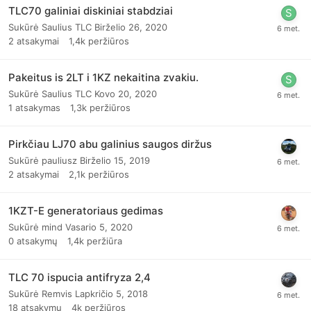
TLC70 galiniai diskiniai stabdziai
Sukūrė
Saulius TLC
Birželio 26, 2020
2
atsakymai
1,4k
peržiūros
Pakeitus is 2LT i 1KZ nekaitina zvakiu.
Sukūrė
Saulius TLC
Kovo 20, 2020
1
atsakymas
1,3k
peržiūros
Pirkčiau LJ70 abu galinius saugos diržus
Sukūrė
pauliusz
Birželio 15, 2019
2
atsakymai
2,1k
peržiūros
1KZT-E generatoriaus gedimas
Sukūrė
mind
Vasario 5, 2020
0
atsakymų
1,4k
peržiūra
TLC 70 ispucia antifryza 2,4
Sukūrė
Remvis
Lapkričio 5, 2018
18
atsakymų
4k
peržiūros