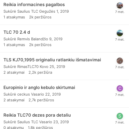
Reikia informacines pagalbos
Sukūrė
Saulius TLC
Gegužės 1, 2019
1
atsakymas
2k
peržiūros
TLC 70 2.4 d
Sukūrė
Remvis
Balandžio 9, 2019
1
atsakymas
2k
peržiūros
TLS KJ70,1995 originaliu ratlankiu išmatavimai
Sukūrė
RimasTLC70
Kovo 25, 2019
2
atsakymai
2,2k
peržiūra
Europinio ir anglo kebulo skirtumai
Sukūrė
ceckus
Vasario 22, 2019
2
atsakymai
2,7k
peržiūros
Reikia TLC70 dezes pora detaliu
Sukūrė
Saulius TLC
Vasario 23, 2019
0
atsakymų
1,8k
peržiūros