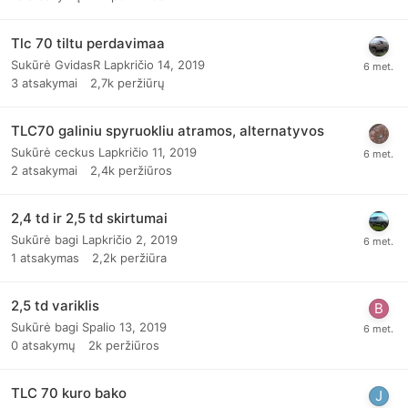
Tlc 70 tiltu perdavimaa
Sukūrė
GvidasR
Lapkričio 14, 2019
3
atsakymai
2,7k
peržiūrų
TLC70 galiniu spyruokliu atramos, alternatyvos
Sukūrė
ceckus
Lapkričio 11, 2019
2
atsakymai
2,4k
peržiūros
2,4 td ir 2,5 td skirtumai
Sukūrė
bagi
Lapkričio 2, 2019
1
atsakymas
2,2k
peržiūra
2,5 td variklis
Sukūrė
bagi
Spalio 13, 2019
0
atsakymų
2k
peržiūros
TLC 70 kuro bako