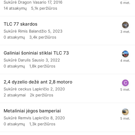
Sukūrė
Dragon
Vasario 17, 2016
14
atsakymų
5,1k
peržiūros
TLC 77 skardos
Sukūrė
Rimis
Balandžio 5, 2023
0
atsakymų
3,4k
peržiūros
Galiniai šoniniai stiklai TLC 73
Sukūrė
Darulis
Sausio 3, 2022
0
atsakymų
1,8k
peržiūros
2,4 dyzelio dežė ant 2,8 motoro
Sukūrė
ceckus
Lapkričio 2, 2020
2
atsakymai
2k
peržiūros
Metaliniai jėgos bamperiai
Sukūrė
Remvis
Lapkričio 8, 2020
0
atsakymų
1,3k
peržiūros