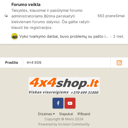
Forumo veikla
Taisyklės, klausimai ir pasiūlymai forumo
563
pranešimai
administratoriams.Būtina perskaityti
kiekvienam forumo dalyviui. Čia galite rašyti-
klausti be registracijos.
Vyko tvarkymo darbai, buvo problemų su pašto išsiuntimu į gmail.com
Pradžia
4x4 SOS
Facebook
YouTube
Dizainas
Slapukai
IPBoard
Copyright © Meris 2024
Powered by Invision Community