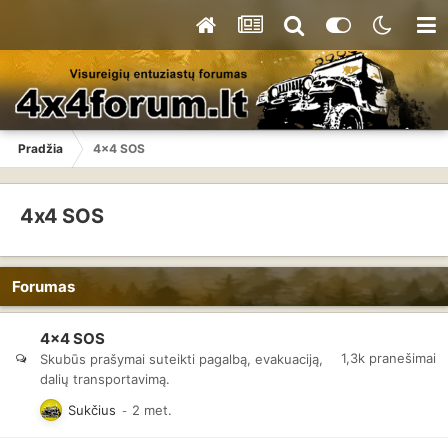
Pradžia
4x4 SOS
4x4 SOS
Forumas
4x4 SOS
1,3k
pranešimai
Skubūs prašymai suteikti pagalbą, evakuaciją,
dalių transportavimą.
Sukčius