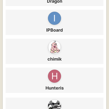
Dragon
IPBoard
chimik
Hunteris