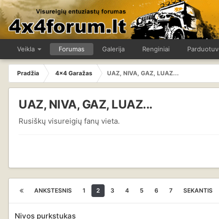
Veikla
Forumas
Galerija
Renginiai
Parduotuv
Pradžia
4x4 Garažas
UAZ, NIVA, GAZ, LUAZ...
UAZ, NIVA, GAZ, LUAZ...
Rusiškų visureigių fanų vieta.
ANKSTESNIS
1
2
3
4
5
6
7
SEKANTIS
Nivos purkstukas