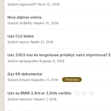
Sukūrė
legionas911
Kovo 12, 2018
Niva silpnos vietos.
Sukūrė
SUBARU
Vasario 10, 2019
Uaz Co2 kiekis
Sukūrė
kactuz
Spalio 21, 2019
Uaz 3303 nuo ko lengviause pritaikyt vairo stiprintuva? 
Sukūrė
ignasignaitis
Rugsėjo 6, 2019
Gaz 69 dokumentai
Sukūrė
Edvard
Gegužės 17, 2019
Techpasas
Uaz su BMW 2,4td ar 2,5tds varikliu
1
2
3
Sukūrė
Natokizz
Vasario 7, 2018