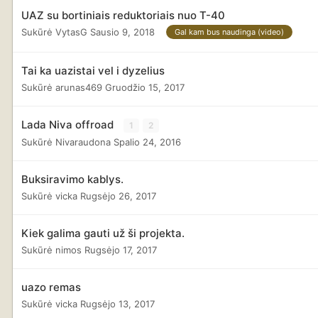
UAZ su bortiniais reduktoriais nuo T-40
Sukūrė
VytasG
Sausio 9, 2018
Gal kam bus naudinga (video)
Tai ka uazistai vel i dyzelius
Sukūrė
arunas469
Gruodžio 15, 2017
Lada Niva offroad
1
2
Sukūrė
Nivaraudona
Spalio 24, 2016
Buksiravimo kablys.
Sukūrė
vicka
Rugsėjo 26, 2017
Kiek galima gauti už ši projekta.
Sukūrė
nimos
Rugsėjo 17, 2017
uazo remas
Sukūrė
vicka
Rugsėjo 13, 2017