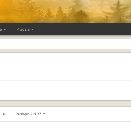
ė
Pradžia
Puslapis 2 iš 37