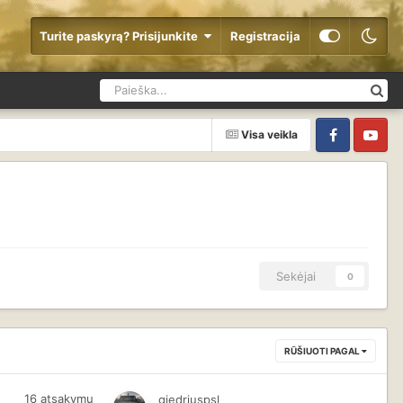
Turite paskyrą? Prisijunkite
Registracija
Visa veikla
Facebook
YouTube
Sekėjai
0
RŪŠIUOTI PAGAL
16
atsakymų
giedriuspsl