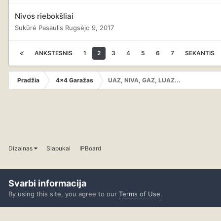
Nivos riebokšliai
Sukūrė
Pasaulis
Rugsėjo 9, 2017
ANKSTESNIS
1
2
3
4
5
6
7
SEKANTIS
Pradžia
4x4 Garažas
UAZ, NIVA, GAZ, LUAZ...
Dizainas
Slapukai
IPBoard
Svarbi informacija
By using this site, you agree to our
Terms of Use
.