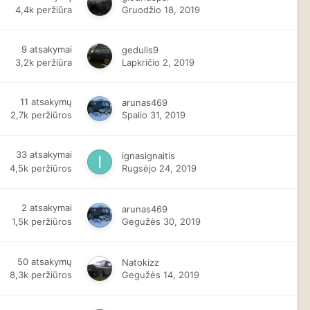
4,4k
peržiūra
Gruodžio 18, 2019
9
atsakymai
gedulis9
3,2k
peržiūra
Lapkričio 2, 2019
11
atsakymų
arunas469
2,7k
peržiūros
Spalio 31, 2019
33
atsakymai
ignasignaitis
4,5k
peržiūros
Rugsėjo 24, 2019
2
atsakymai
arunas469
1,5k
peržiūros
Gegužės 30, 2019
50
atsakymų
Natokizz
8,3k
peržiūros
Gegužės 14, 2019