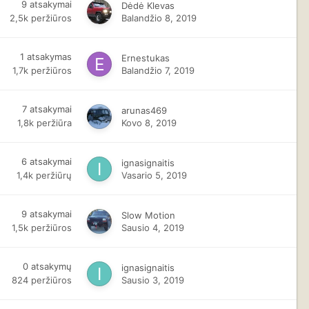
9
atsakymai
Dėdė Klevas
2,5k
peržiūros
Balandžio 8, 2019
1
atsakymas
Ernestukas
1,7k
peržiūros
Balandžio 7, 2019
7
atsakymai
arunas469
1,8k
peržiūra
Kovo 8, 2019
6
atsakymai
ignasignaitis
1,4k
peržiūrų
Vasario 5, 2019
9
atsakymai
Slow Motion
1,5k
peržiūros
Sausio 4, 2019
0
atsakymų
ignasignaitis
824
peržiūros
Sausio 3, 2019