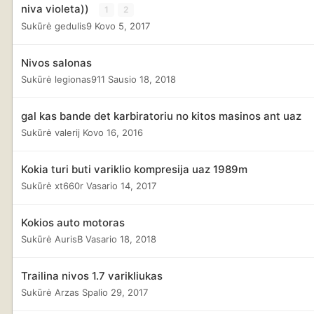
niva violeta))
1
2
Sukūrė
gedulis9
Kovo 5, 2017
Nivos salonas
Sukūrė
legionas911
Sausio 18, 2018
gal kas bande det karbiratoriu no kitos masinos ant uaz
Sukūrė
valerij
Kovo 16, 2016
Kokia turi buti variklio kompresija uaz 1989m
Sukūrė
xt660r
Vasario 14, 2017
Kokios auto motoras
Sukūrė
AurisB
Vasario 18, 2018
Trailina nivos 1.7 varikliukas
Sukūrė
Arzas
Spalio 29, 2017