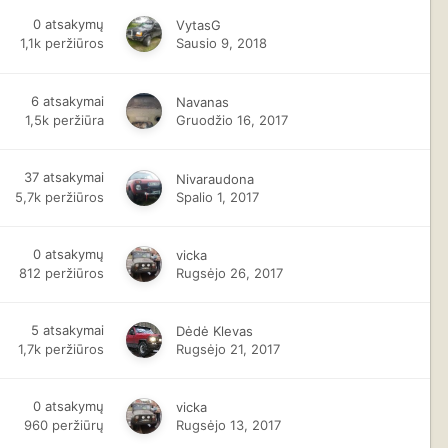
0
atsakymų
VytasG
1,1k
peržiūros
Sausio 9, 2018
6
atsakymai
Navanas
1,5k
peržiūra
Gruodžio 16, 2017
37
atsakymai
Nivaraudona
5,7k
peržiūros
Spalio 1, 2017
0
atsakymų
vicka
812
peržiūros
Rugsėjo 26, 2017
5
atsakymai
Dėdė Klevas
1,7k
peržiūros
Rugsėjo 21, 2017
0
atsakymų
vicka
960
peržiūrų
Rugsėjo 13, 2017