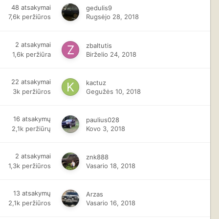
48
atsakymai
gedulis9
7,6k
peržiūros
Rugsėjo 28, 2018
2
atsakymai
zbaltutis
1,6k
peržiūra
Birželio 24, 2018
22
atsakymai
kactuz
3k
peržiūros
Gegužės 10, 2018
16
atsakymų
paulius028
2,1k
peržiūrų
Kovo 3, 2018
2
atsakymai
znk888
1,3k
peržiūros
Vasario 18, 2018
13
atsakymų
Arzas
2,1k
peržiūros
Vasario 16, 2018