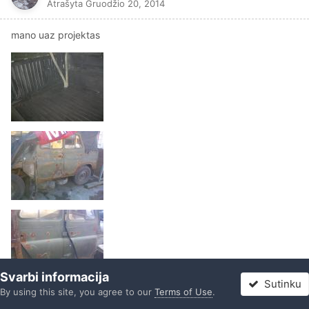
Atrašyta
Gruodžio 20, 2014
mano uaz projektas
Svarbi informacija
Sutinku
By using this site, you agree to our
Terms of Use
.
Forumas
Neskaityta
Prisijungti
Registracija
Daugiau