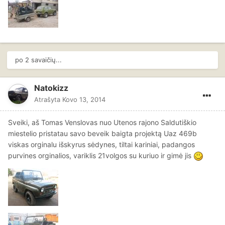
po 2 savaičių...
Natokizz
Atrašyta
Kovo 13, 2014
Sveiki, aš Tomas Venslovas nuo Utenos rajono Saldutiškio
miestelio pristatau savo beveik baigta projektą Uaz 469b
viskas orginalu išskyrus sėdynes, tiltai kariniai, padangos
purvines orginalios, variklis 21volgos su kuriuo ir gimė jis