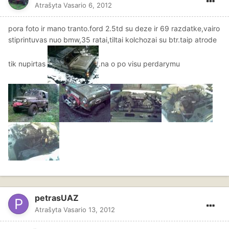
Atrašyta
Vasario 6, 2012
pora foto ir mano tranto.ford 2.5td su deze ir 69 razdatke,vairo
stiprintuvas nuo bmw,35 ratai,tiltai kolchozai su btr.taip atrode
tik nupirtas
.na o po visu perdarymu
petrasUAZ
Atrašyta
Vasario 13, 2012