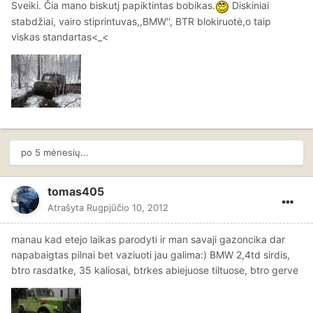
Sveiki. Čia mano biskutį papiktintas bobikas.
Diskiniai
stabdžiai, vairo stiprintuvas,,BMW'', BTR blokiruotė,o taip
viskas standartas<_<
po 5 mėnesių...
tomas405
Atrašyta
Rugpjūčio 10, 2012
manau kad etejo laikas parodyti ir man savaji gazoncika dar
napabaigtas pilnai bet vaziuoti jau galima:) BMW 2,4td sirdis,
btro rasdatke, 35 kaliosai, btrkes abiejuose tiltuose, btro gerve