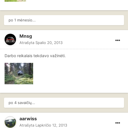
po 1 mėnesio...
Mnsg
Atrašyta
Spalio 20, 2013
Darbo reikalais tekdavo važinėti.
po 4 savaičių...
aarwiss
Atrašyta
Lapkričio 12, 2013