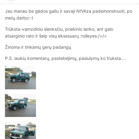
Jau manau be gėdos galiu ir savaji NIVAza pademonstruoti, po
metų darbo:-)
Trūksta-vamzdiniu slenksčiu, priekinio lanko, ant galo
atsarginio rato ir šeip visų eksesuarų :rolleyes:/>/>
Žinoma ir tinkamų gerų padangų
P.S. laukiu komentarų, pastebėjimų, pasiulymų ko truksta....