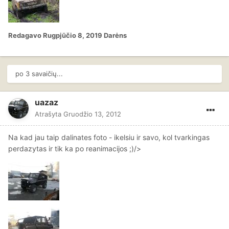
Redagavo
Rugpjūčio 8, 2019
Darėns
po 3 savaičių...
uazaz
Atrašyta
Gruodžio 13, 2012
Na kad jau taip dalinates foto - ikelsiu ir savo, kol tvarkingas
perdazytas ir tik ka po reanimacijos ;)/>