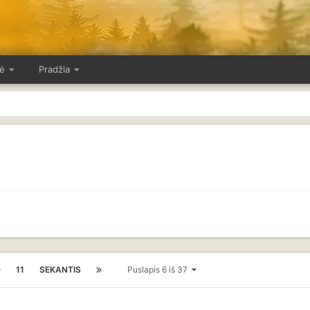
ė
Pradžia
0
11
SEKANTIS
Puslapis 6 iš 37