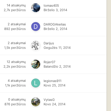
14
atsakymų
tomas405
2,7k
peržiūros
Birželio 3, 2014
2
atsakymai
DAROGAkelias
892
peržiūros
Birželio 2, 2014
2
atsakymai
Darijus
1,5k
peržiūros
Gegužės 11, 2014
12
atsakymų
Rojer07
2,2k
peržiūros
Balandžio 2, 2014
4
atsakymai
legionas911
1,1k
peržiūros
Kovo 25, 2014
0
atsakymų
VytasG
876
peržiūros
Kovo 24, 2014