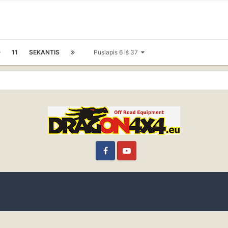
0
11
SEKANTIS
Puslapis 6 iš 37
Facebook
YouTube