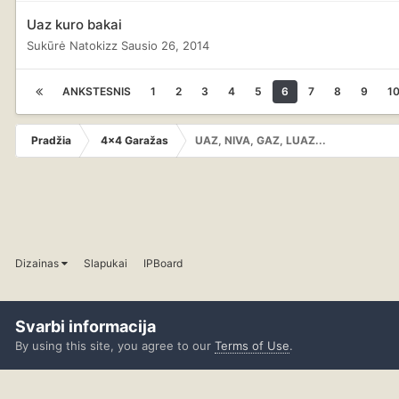
Uaz kuro bakai
Sukūrė
Natokizz
Sausio 26, 2014
ANKSTESNIS
1
2
3
4
5
6
7
8
9
1
Pradžia
4x4 Garažas
UAZ, NIVA, GAZ, LUAZ...
Dizainas
Slapukai
IPBoard
Svarbi informacija
By using this site, you agree to our
Terms of Use
.