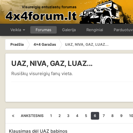
Veikla
Forumas
Galerija
Renginiai
Parduotuv
Pradžia
4x4 Garažas
UAZ, NIVA, GAZ, LUAZ...
UAZ, NIVA, GAZ, LUAZ...
Rusiškų visureigių fanų vieta.
ANKSTESNIS
1
2
3
4
5
6
7
8
9
1
Klausimas dėl UAZ babinos