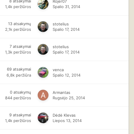
8
atsakymai
Rojer07
1,4k
peržiūros
Spalio 31, 2014
13
atsakymų
stotelius
2,1k
peržiūros
Spalio 17, 2014
7
atsakymai
stotelius
1,3k
peržiūros
Spalio 17, 2014
69
atsakymai
venca
6,8k
peržiūra
Spalio 12, 2014
0
atsakymų
Armantas
844
peržiūros
Rugsėjo 25, 2014
9
atsakymai
Dėdė Klevas
1,4k
peržiūros
Liepos 13, 2014