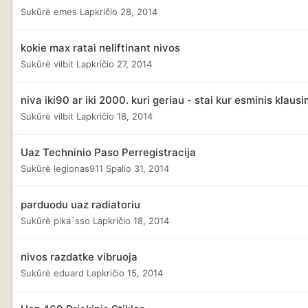
Sukūrė
emes
Lapkričio 28, 2014
kokie max ratai neliftinant nivos
Sukūrė
vilbit
Lapkričio 27, 2014
niva iki90 ar iki 2000. kuri geriau - stai kur esminis klaus
Sukūrė
vilbit
Lapkričio 18, 2014
Uaz Techninio Paso Perregistracija
Sukūrė
legionas911
Spalio 31, 2014
parduodu uaz radiatoriu
Sukūrė
pika`sso
Lapkričio 18, 2014
nivos razdatke vibruoja
Sukūrė
eduard
Lapkričio 15, 2014