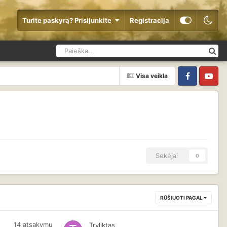
Turite paskyrą? Prisijunkite
Registracija
Visa veikla
Facebook
YouTube
Sekėjai
0
RŪŠIUOTI PAGAL
14
atsakymų
Tryliktas