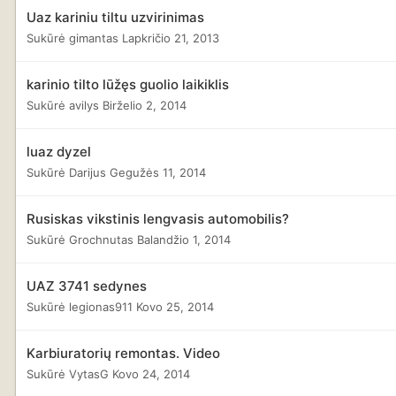
Uaz kariniu tiltu uzvirinimas
Sukūrė
gimantas
Lapkričio 21, 2013
karinio tilto lūžęs guolio laikiklis
Sukūrė
avilys
Birželio 2, 2014
luaz dyzel
Sukūrė
Darijus
Gegužės 11, 2014
Rusiskas vikstinis lengvasis automobilis?
Sukūrė
Grochnutas
Balandžio 1, 2014
UAZ 3741 sedynes
Sukūrė
legionas911
Kovo 25, 2014
Karbiuratorių remontas. Video
Sukūrė
VytasG
Kovo 24, 2014