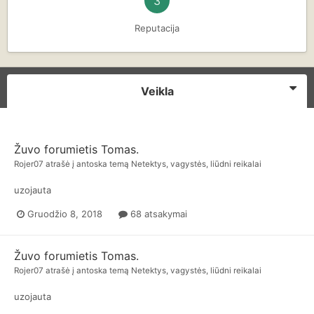
3
Reputacija
Veikla
Žuvo forumietis Tomas.
Rojer07
atrašė į
antoska
temą
Netektys, vagystės, liūdni reikalai
uzojauta
Gruodžio 8, 2018
68 atsakymai
Žuvo forumietis Tomas.
Rojer07
atrašė į
antoska
temą
Netektys, vagystės, liūdni reikalai
uzojauta