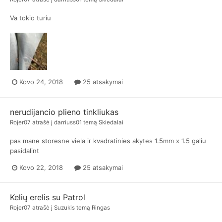
Va tokio turiu
Kovo 24, 2018
25 atsakymai
nerudijancio plieno tinkliukas
Rojer07
atrašė į
darriuss01
temą
Skiedalai
pas mane storesne viela ir kvadratinies akytes 1.5mm x 1.5 galiu
pasidalint
Kovo 22, 2018
25 atsakymai
Kelių erelis su Patrol
Rojer07
atrašė į
Suzukis
temą
Ringas