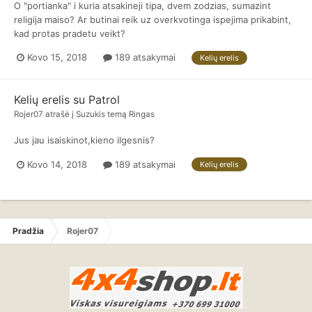
O "portianka" i kuria atsakineji tipa, dvem zodzias, sumazint
religija maiso? Ar butinai reik uz overkvotinga ispejima prikabint,
kad protas pradetu veikt?
Kovo 15, 2018
189 atsakymai
Kelių erelis
Kelių erelis su Patrol
Rojer07
atrašė į
Suzukis
temą
Ringas
Jus jau isaiskinot,kieno ilgesnis?
Kovo 14, 2018
189 atsakymai
Kelių erelis
Pradžia
Rojer07