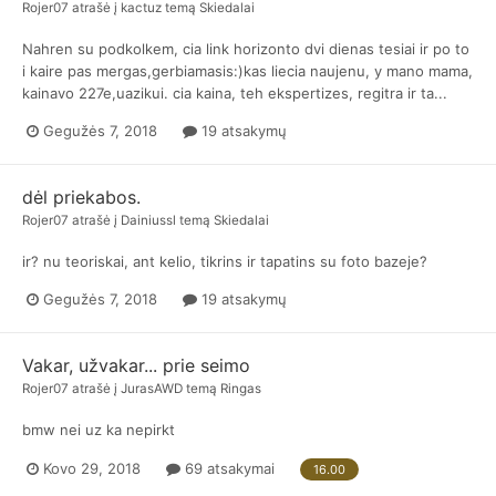
Rojer07
atrašė į
kactuz
temą
Skiedalai
Nahren su podkolkem, cia link horizonto dvi dienas tesiai ir po to
i kaire pas mergas,gerbiamasis:)kas liecia naujenu, y mano mama,
kainavo 227e,uazikui. cia kaina, teh ekspertizes, regitra ir ta...
Gegužės 7, 2018
19 atsakymų
dėl priekabos.
Rojer07
atrašė į
Dainiussl
temą
Skiedalai
ir? nu teoriskai, ant kelio, tikrins ir tapatins su foto bazeje?
Gegužės 7, 2018
19 atsakymų
Vakar, užvakar... prie seimo
Rojer07
atrašė į
JurasAWD
temą
Ringas
bmw nei uz ka nepirkt
Kovo 29, 2018
69 atsakymai
16.00