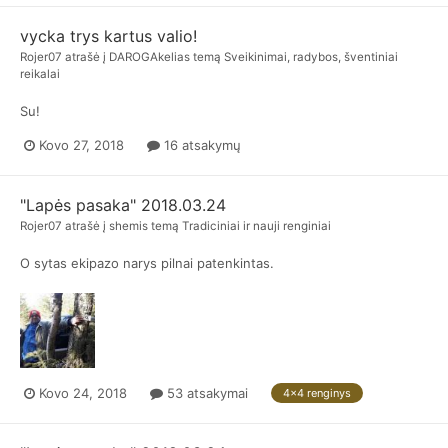
vycka trys kartus valio!
Rojer07
atrašė į
DAROGAkelias
temą
Sveikinimai, radybos, šventiniai
reikalai
Su!
Kovo 27, 2018
16 atsakymų
"Lapės pasaka" 2018.03.24
Rojer07
atrašė į
shemis
temą
Tradiciniai ir nauji renginiai
O sytas ekipazo narys pilnai patenkintas.
Kovo 24, 2018
53 atsakymai
4x4 renginys