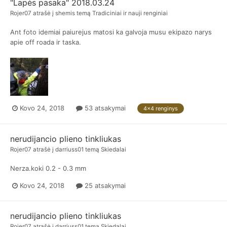
"Lapės pasaka" 2018.03.24
Rojer07
atrašė į
shemis
temą
Tradiciniai ir nauji renginiai
Ant foto idemiai paiurejus matosi ka galvoja musu ekipazo narys
apie off roada ir taska.
Kovo 24, 2018
53 atsakymai
4x4 renginys
nerudijancio plieno tinkliukas
Rojer07
atrašė į
darriuss01
temą
Skiedalai
Nerza.koki 0.2 - 0.3 mm
Kovo 24, 2018
25 atsakymai
nerudijancio plieno tinkliukas
Rojer07
atrašė į
darriuss01
temą
Skiedalai