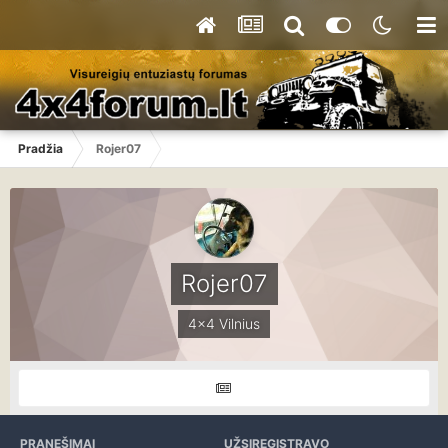
Pradžia
Rojer07
Rojer07
4x4 Vilnius
PRANEŠIMAI
UŽSIREGISTRAVO