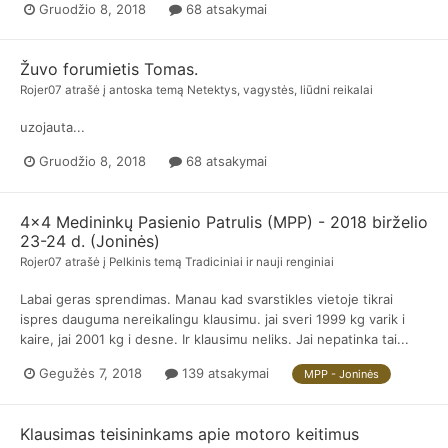
Gruodžio 8, 2018
68 atsakymai
Žuvo forumietis Tomas.
Rojer07
atrašė į
antoska
temą
Netektys, vagystės, liūdni reikalai
uzojauta...
Gruodžio 8, 2018
68 atsakymai
4x4 Medininkų Pasienio Patrulis (MPP) - 2018 birželio
23-24 d. (Joninės)
Rojer07
atrašė į
Pelkinis
temą
Tradiciniai ir nauji renginiai
Labai geras sprendimas. Manau kad svarstikles vietoje tikrai
ispres dauguma nereikalingu klausimu. jai sveri 1999 kg varik i
kaire, jai 2001 kg i desne. Ir klausimu neliks. Jai nepatinka tai...
Gegužės 7, 2018
139 atsakymai
MPP - Joninės
Klausimas teisininkams apie motoro keitimus