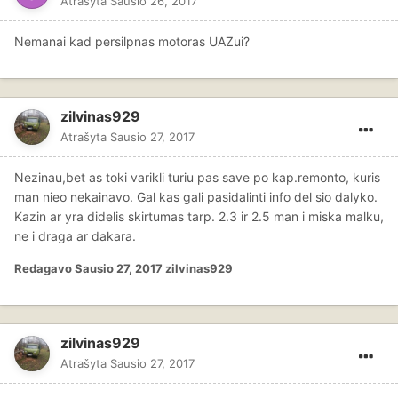
Atrašyta
Sausio 26, 2017
Nemanai kad persilpnas motoras UAZui?
zilvinas929
Atrašyta
Sausio 27, 2017
Nezinau,bet as toki varikli turiu pas save po kap.remonto, kuris
man nieo nekainavo. Gal kas gali pasidalinti info del sio dalyko.
Kazin ar yra didelis skirtumas tarp. 2.3 ir 2.5 man i miska malku,
ne i draga ar dakara.
Redagavo
Sausio 27, 2017
zilvinas929
zilvinas929
Atrašyta
Sausio 27, 2017