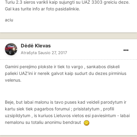
Turiu 2.3 sieros varikli kaip sujungti su UAZ 3303 greiciu deze.
Gal kas turite info ar foto pasidalinkie.
aciu
Dėdė Klevas
Atrašyta
Sausio 27, 2017
Gamini perejimo plokste ir tiek to vargo , sankabos diskeli
palieki UAZ'ini ir nereik galvot kaip sudurt du dezes pirminius
velenus.
Beje, but labai malonu is tavo puses kad veideli parodytum ir
kartu siek tiek pagarbos forumui ; prisistatytum , profili
uzsipildytum , is kuriuos Lietuvos vietos esi paviesintum - labai
nemalonu su totaliu anonimu bendraut