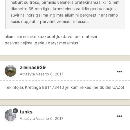
neburt su trosu, pirminis velenelis pratekinamas iki 15 mm
diametro 35 mm ilgiu. kronsteinus variklio geriau naujus
suvirint nors galima ir gimta aliumini pergrezt ir ant remo
ausis nupjaut ir pervirint zemiau ir tesiau.
aliuminiai nelaike kazkodel ,luzdavo ,per rimtesni
pasivazinejima ,geriau daryt metalinius
zilvinas929
Atrašyta
Vasario 6, 2017
Tekintojas Kretinga 861473410 jei kam reikes (ne tik del UAZo)
tunks
Atrašyta
Vasario 6, 2017