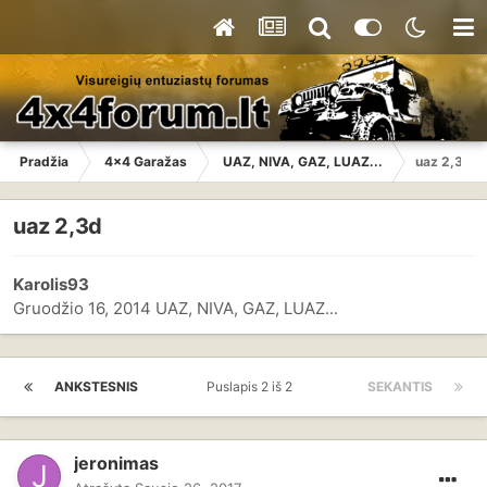
Pradžia
4x4 Garažas
UAZ, NIVA, GAZ, LUAZ...
uaz 2,3d
uaz 2,3d
Karolis93
Gruodžio 16, 2014
UAZ, NIVA, GAZ, LUAZ...
ANKSTESNIS
Puslapis 2 iš 2
SEKANTIS
jeronimas