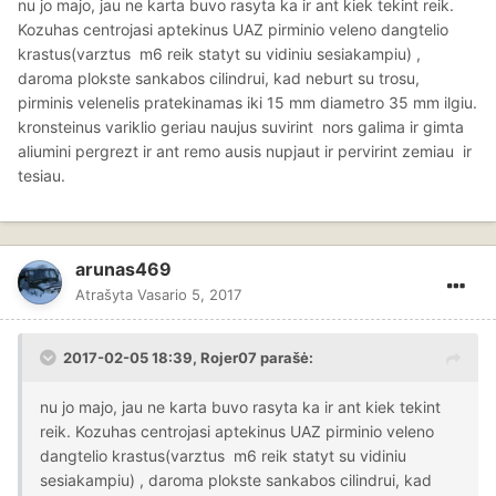
nu jo majo, jau ne karta buvo rasyta ka ir ant kiek tekint reik.
Kozuhas centrojasi aptekinus UAZ pirminio veleno dangtelio
krastus(varztus m6 reik statyt su vidiniu sesiakampiu) ,
daroma plokste sankabos cilindrui, kad neburt su trosu,
pirminis velenelis pratekinamas iki 15 mm diametro 35 mm ilgiu.
kronsteinus variklio geriau naujus suvirint nors galima ir gimta
aliumini pergrezt ir ant remo ausis nupjaut ir pervirint zemiau ir
tesiau.
arunas469
Atrašyta
Vasario 5, 2017
2017-02-05 18:39, Rojer07 parašė:
nu jo majo, jau ne karta buvo rasyta ka ir ant kiek tekint
reik. Kozuhas centrojasi aptekinus UAZ pirminio veleno
dangtelio krastus(varztus m6 reik statyt su vidiniu
sesiakampiu) , daroma plokste sankabos cilindrui, kad