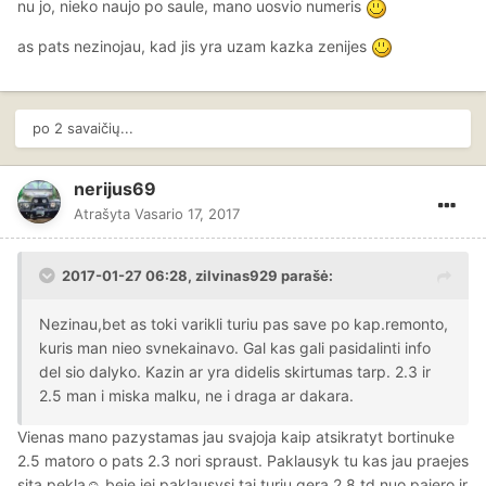
nu jo, nieko naujo po saule, mano uosvio numeris
as pats nezinojau, kad jis yra uzam kazka zenijes
po 2 savaičių...
nerijus69
Atrašyta
Vasario 17, 2017
2017-01-27 06:28, zilvinas929 parašė:
Nezinau,bet as toki varikli turiu pas save po kap.remonto,
kuris man nieo svnekainavo. Gal kas gali pasidalinti info
del sio dalyko. Kazin ar yra didelis skirtumas tarp. 2.3 ir
2.5 man i miska malku, ne i draga ar dakara.
Vienas mano pazystamas jau svajoja kaip atsikratyt bortinuke
2.5 matoro o pats 2.3 nori spraust. Paklausyk tu kas jau praejes
sita pekla☺ beje jei paklausysi tai turiu gera 2.8 td nuo pajero ir