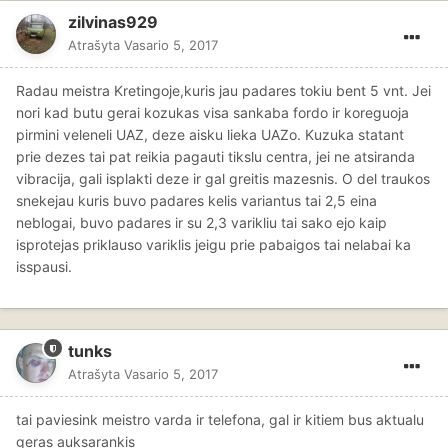
zilvinas929
Atrašyta
Vasario 5, 2017
Radau meistra Kretingoje,kuris jau padares tokiu bent 5 vnt. Jei
nori kad butu gerai kozukas visa sankaba fordo ir koreguoja
pirmini veleneli UAZ, deze aisku lieka UAZo. Kuzuka statant
prie dezes tai pat reikia pagauti tikslu centra, jei ne atsiranda
vibracija, gali isplakti deze ir gal greitis mazesnis. O del traukos
snekejau kuris buvo padares kelis variantus tai 2,5 eina
neblogai, buvo padares ir su 2,3 varikliu tai sako ejo kaip
isprotejas priklauso variklis jeigu prie pabaigos tai nelabai ka
isspausi.
tunks
Atrašyta
Vasario 5, 2017
tai paviesink meistro varda ir telefona, gal ir kitiem bus aktualu
geras auksarankis