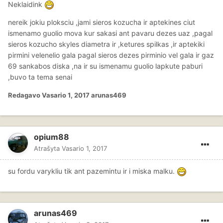
Neklaidink
nereik jokiu ploksciu ,jami sieros kozucha ir aptekines ciut
ismenamo guolio mova kur sakasi ant pavaru dezes uaz ,pagal
sieros kozucho skyles diametra ir ,ketures spilkas ,ir aptekiki
pirmini velenelio gala pagal sieros dezes pirminio vel gala ir gaz
69 sankabos diska ,na ir su ismenamu guolio lapkute paburi
,buvo ta tema senai
Redagavo
Vasario 1, 2017
arunas469
opium88
Atrašyta
Vasario 1, 2017
su fordu varykliu tik ant pazemintu ir i miska malku.
arunas469