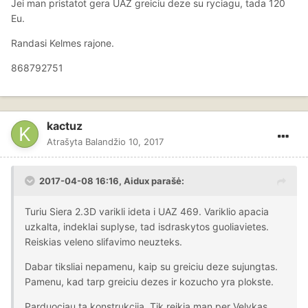
Jei man pristatot gera UAZ greiciu deze su ryciagu, tada 120
Eu.
Randasi Kelmes rajone.
868792751
kactuz
Atrašyta
Balandžio 10, 2017
2017-04-08 16:16, Aidux parašė:
Turiu Siera 2.3D varikli ideta i UAZ 469. Variklio apacia
uzkalta, indeklai suplyse, tad isdraskytos guoliavietes.
Reiskias veleno slifavimo neuzteks.
Dabar tiksliai nepamenu, kaip su greiciu deze sujungtas.
Pamenu, kad tarp greiciu dezes ir kozucho yra plokste.
Parduociau ta konstrukcija. Tik reikia man per Velykas