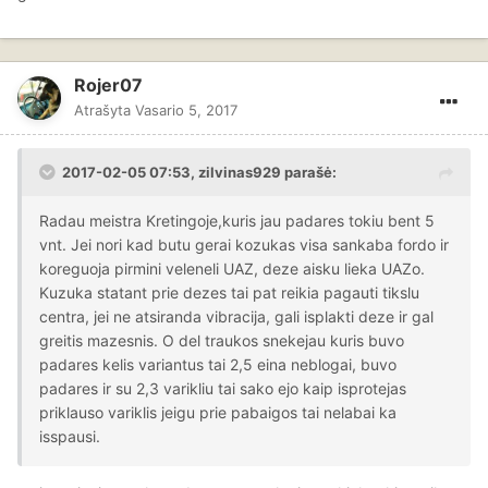
Rojer07
Atrašyta
Vasario 5, 2017
2017-02-05 07:53, zilvinas929 parašė:
Radau meistra Kretingoje,kuris jau padares tokiu bent 5
vnt. Jei nori kad butu gerai kozukas visa sankaba fordo ir
koreguoja pirmini veleneli UAZ, deze aisku lieka UAZo.
Kuzuka statant prie dezes tai pat reikia pagauti tikslu
centra, jei ne atsiranda vibracija, gali isplakti deze ir gal
greitis mazesnis. O del traukos snekejau kuris buvo
padares kelis variantus tai 2,5 eina neblogai, buvo
padares ir su 2,3 varikliu tai sako ejo kaip isprotejas
priklauso variklis jeigu prie pabaigos tai nelabai ka
isspausi.