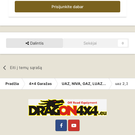
Prisijunkite dabar
Dalintis
Sekėjai
0
Eiti į temų sąrašą
Pradžia
4x4 Garažas
UAZ, NIVA, GAZ, LUAZ...
uaz 2,3d
Facebook
YouTube