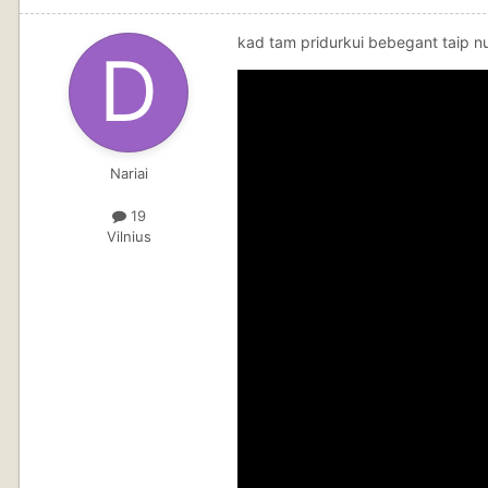
kad tam pridurkui bebegant taip nu
Nariai
19
Vilnius