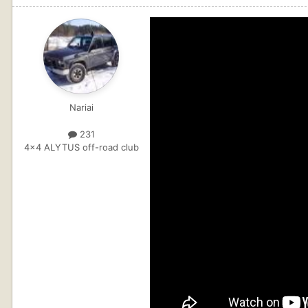
Nariai
231
4x4 ALYTUS off-road club