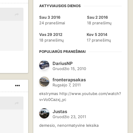
AKTYVIAUSIOS DIENOS
Sau 3 2016
Sau 2 2016
24 pranešimai
18 pranešimų
Vas 29 2012
Kov 5 2014
18 pranešimų
17 pranešimų
POPULIARŪS PRANEŠIMAI
DariusNP
Gruodžio 15, 2010
fronterapsakas
Rugsėjo 7, 2011
ekstrymas http://www.youtube.com/watch?
v=Vo0Cazxj_yc
Justas
Gruodžio 23, 2011
demesio, nenormatyvine leksika