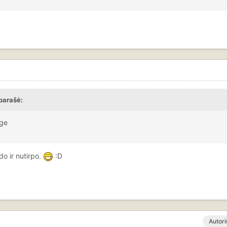
parašė:
nge
do ir nutirpo.
:D
Autori