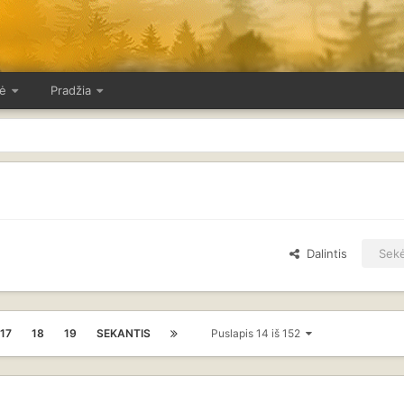
ė
Pradžia
Dalintis
Sekė
17
18
19
SEKANTIS
Puslapis 14 iš 152