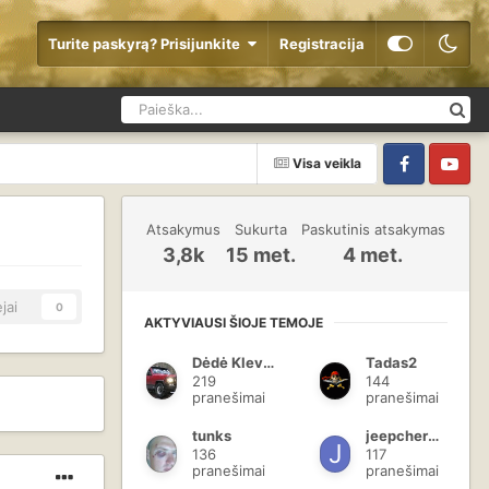
Turite paskyrą? Prisijunkite
Registracija
Visa veikla
Facebook
YouTube
Atsakymus
Sukurta
Paskutinis atsakymas
3,8k
15 met.
4 met.
jai
0
AKTYVIAUSI ŠIOJE TEMOJE
Dėdė Klevas
Tadas2
219
144
pranešimai
pranešimai
tunks
jeepcherokee
136
117
pranešimai
pranešimai