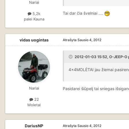
Nariai
Tai dar čia švelniai ....
5,2k
palei Kauna
vidas uogintas
Atrašyta
Sausio 4, 2012
2012-01-03 15:52, O-JEEP-O 
4x4MOLĖTAI jau žiemai pasire
Nariai
Pasidarei šiūpelį tai sniegas išsigan
22
Moletai
DariusNP
Atrašyta
Sausio 4, 2012