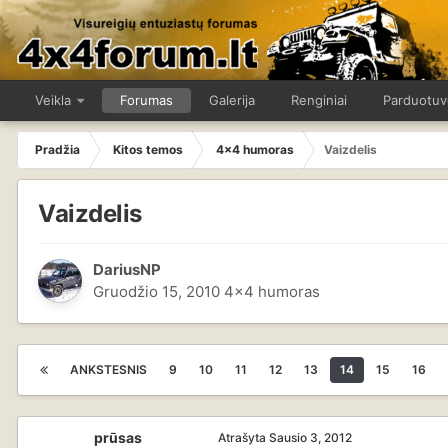
Veikla
Forumas
Galerija
Renginiai
Parduotuv
Pradžia
Kitos temos
4x4 humoras
Vaizdelis
Vaizdelis
DariusNP
Gruodžio 15, 2010
4x4 humoras
ANKSTESNIS
9
10
11
12
13
14
15
16
prūsas
Atrašyta
Sausio 3, 2012