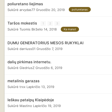
poliuretano liejimas
Sukūrė
arvydas77
Gruodžio 20, 2019
poliuretanas
Taršos mokestis
1
2
3
Sukūrė
Tuomis
Birželio 14, 2018
Ka manot
DUMU GENERATORIUS MESOS RUKYKLAI
Sukūrė
darriuss01
Gruodžio 7, 2019
dalių pirkimas internetu.
Sukūrė
GiedriusZ
Gruodžio 6, 2019
metalinis garazas
Sukūrė
trxx
Lapkričio 13, 2019
Ieškau patalpų Klaipėdoje
Sukūrė
Mastino
Lapkričio 19, 2019