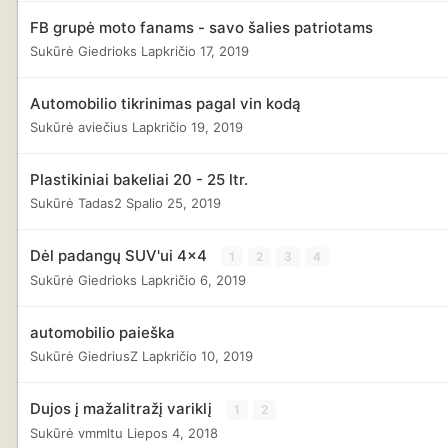
FB grupė moto fanams - savo šalies patriotams
Sukūrė
Giedrioks
Lapkričio 17, 2019
Automobilio tikrinimas pagal vin kodą
Sukūrė
aviečius
Lapkričio 19, 2019
Plastikiniai bakeliai 20 - 25 ltr.
Sukūrė
Tadas2
Spalio 25, 2019
Dėl padangų SUV'ui 4x4
1
2
3
4
Sukūrė
Giedrioks
Lapkričio 6, 2019
automobilio paieška
Sukūrė
GiedriusZ
Lapkričio 10, 2019
Dujos į mažalitražį variklį
1
2
Sukūrė
vmmltu
Liepos 4, 2018