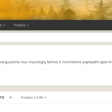
ė
Pradžia
pavargusiems nuo visureigių temos ir norintiems paplepėti apie ki
TIS
Puslapis 3 iš 89