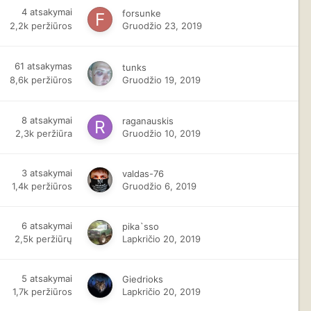
4
atsakymai
forsunke
2,2k
peržiūros
Gruodžio 23, 2019
61
atsakymas
tunks
8,6k
peržiūros
Gruodžio 19, 2019
8
atsakymai
raganauskis
2,3k
peržiūra
Gruodžio 10, 2019
3
atsakymai
valdas-76
1,4k
peržiūros
Gruodžio 6, 2019
6
atsakymai
pika`sso
2,5k
peržiūrų
Lapkričio 20, 2019
5
atsakymai
Giedrioks
1,7k
peržiūros
Lapkričio 20, 2019