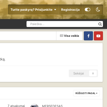
Turite paskyrą? Prisijunkite
Registracija
Visa veikla
Facebook
YouTube
tką.
Sekėjai
0
RŪŠIUOTI PAGAL
7
atsakymai
MERSEDESAS