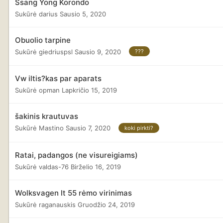
Ssang Yong Korondo
Sukūrė
darius
Sausio 5, 2020
Obuolio tarpine
Sukūrė
giedriuspsl
Sausio 9, 2020
???
Vw iltis?kas par aparats
Sukūrė
opman
Lapkričio 15, 2019
šakinis krautuvas
Sukūrė
Mastino
Sausio 7, 2020
koki pirkti?
Ratai, padangos (ne visureigiams)
Sukūrė
valdas-76
Birželio 16, 2019
Wolksvagen lt 55 rėmo virinimas
Sukūrė
raganauskis
Gruodžio 24, 2019