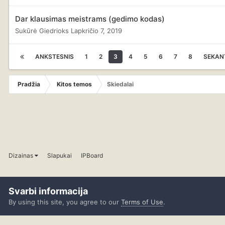
Dar klausimas meistrams (gedimo kodas)
Sukūrė
Giedrioks
Lapkričio 7, 2019
ANKSTESNIS
1
2
3
4
5
6
7
8
SEKAN
Pradžia
Kitos temos
Skiedalai
Dizainas
Slapukai
IPBoard
Svarbi informacija
By using this site, you agree to our
Terms of Use
.