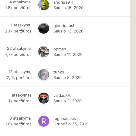
4
atsakymai
andrius911
1,8k
peržiūros
Sausio 15, 2020
11
atsakymų
giedriuspsl
2,1k
peržiūros
Sausio 13, 2020
22
atsakymai
opman
4,7k
peržiūros
Sausio 11, 2020
12
atsakymų
tunks
2,6k
peržiūra
Sausio 8, 2020
1
atsakymas
valdas-76
1k
peržiūros
Sausio 2, 2020
8
atsakymai
raganauskis
1,6k
peržiūros
Gruodžio 25, 2019