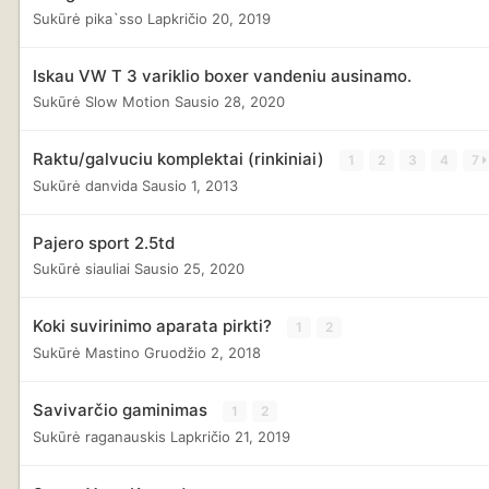
Sukūrė
pika`sso
Lapkričio 20, 2019
Iskau VW T 3 variklio boxer vandeniu ausinamo.
Sukūrė
Slow Motion
Sausio 28, 2020
Raktu/galvuciu komplektai (rinkiniai)
1
2
3
4
7
Sukūrė
danvida
Sausio 1, 2013
Pajero sport 2.5td
Sukūrė
siauliai
Sausio 25, 2020
Koki suvirinimo aparata pirkti?
1
2
Sukūrė
Mastino
Gruodžio 2, 2018
Savivarčio gaminimas
1
2
Sukūrė
raganauskis
Lapkričio 21, 2019