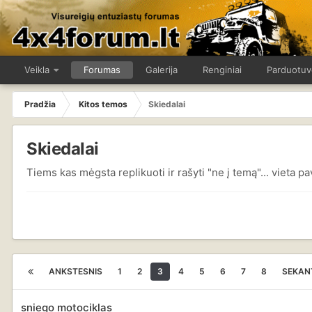
Veikla
Forumas
Galerija
Renginiai
Parduotuv
Pradžia
Kitos temos
Skiedalai
Skiedalai
Tiems kas mėgsta replikuoti ir rašyti "ne į temą"... vieta 
ANKSTESNIS
1
2
3
4
5
6
7
8
SEKAN
sniego motociklas