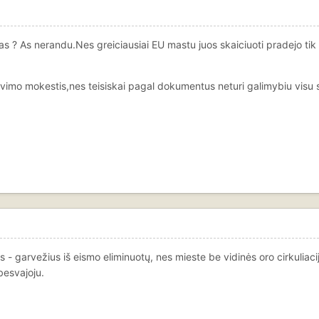
as ? As nerandu.Nes greiciausiai EU mastu juos skaiciuoti pradejo ti
avimo mokestis,nes teisiskai pagal dokumentus neturi galimybiu visu 
 - garvežius iš eismo eliminuotų, nes mieste be vidinės oro cirkuliaci
besvajoju.