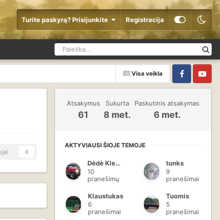
Turite paskyrą? Prisijunkite
Registracija
Visa veikla
Facebook
YouTube
Atsakymus
Sukurta
Paskutinis atsakymas
61
8 met.
6 met.
AKTYVIAUSI ŠIOJE TEMOJE
jai
0
Dėdė Klevas
tunks
10
9
pranešimų
pranešimai
Klaustukas
Tuomis
6
5
pranešimai
pranešimai