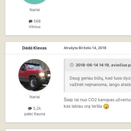
Nariai
568
Vilnius
Dėdė Klevas
Atrašyta
Birželio 14, 2018
2018-06-14 14:19, aviečius p
Daug geriau būtų, kad tuos dyzel
važinėt neįmanoma, lango atsida
Nariai
Šiaip tai nuo CO2 kanopas užvertus
kas labiau orą teršia
5,2k
palei Kauna