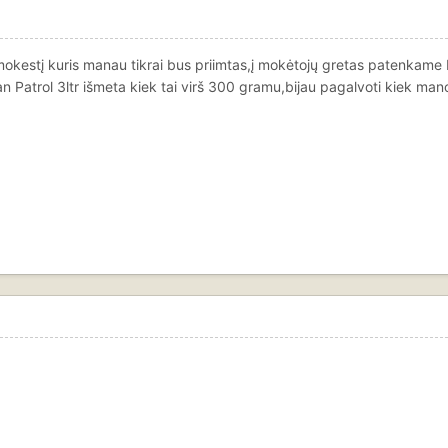
kestį kuris manau tikrai bus priimtas,į mokėtojų gretas patenkame b
n Patrol 3ltr išmeta kiek tai virš 300 gramu,bijau pagalvoti kiek ma