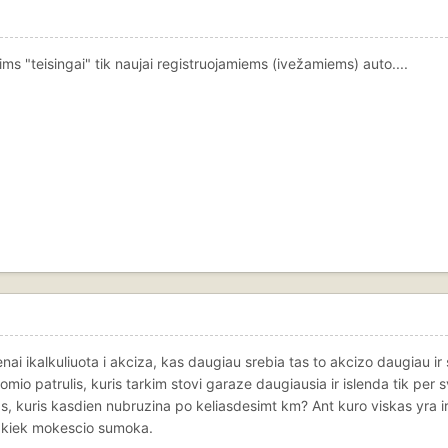
ms "teisingai" tik naujai registruojamiems (ivežamiems) auto....
ai ikalkuliuota i akciza, kas daugiau srebia tas to akcizo daugiau ir
mio patrulis, kuris tarkim stovi garaze daugiausia ir islenda tik per s
s, kuris kasdien nubruzina po keliasdesimt km? Ant kuro viskas yra ir t
r kiek mokescio sumoka.