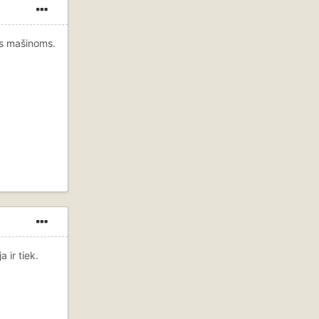
ms mašinoms.
 ir tiek.