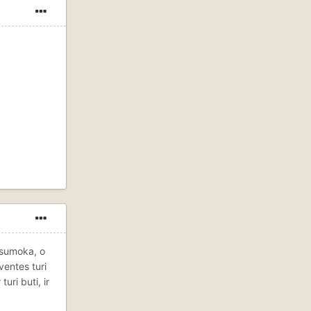
 sumoka, o
ventes turi
uri buti, ir