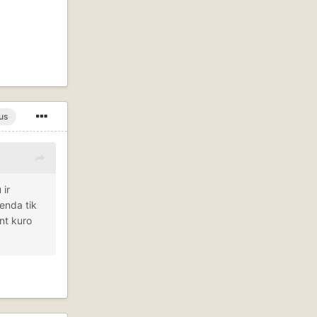
us
 ir
lenda tik
nt kuro