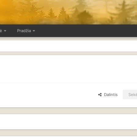
ė
Pradžia
Dalintis
Sekė