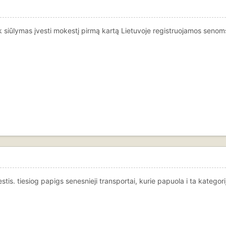
tik siūlymas įvesti mokestį pirmą kartą Lietuvoje registruojamos seno
s. tiesiog papigs senesnieji transportai, kurie papuola i ta kategorija