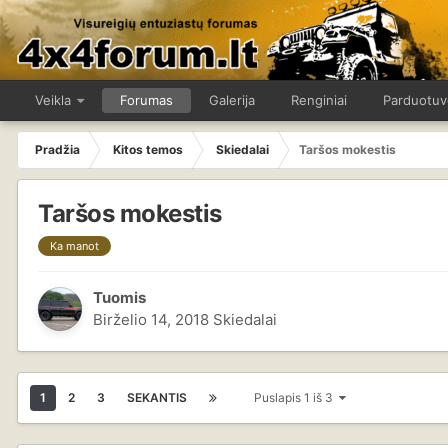
Veikla
Forumas
Galerija
Renginiai
Parduotuv
Pradžia
Kitos temos
Skiedalai
Taršos mokestis
Taršos mokestis
Ka manot
Tuomis
Birželio 14, 2018
Skiedalai
1
2
3
SEKANTIS
Puslapis 1 iš 3