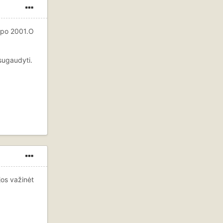
k po 2001.O
sugaudyti.
jos važinėt