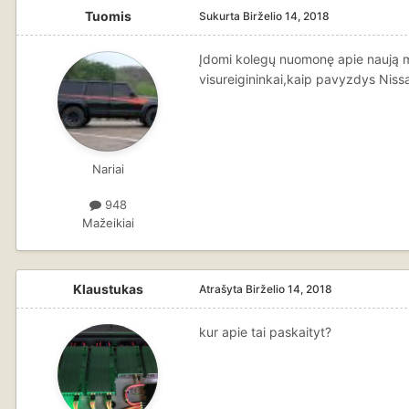
Tuomis
Sukurta
Birželio 14, 2018
Įdomi kolegų nuomonę apie naują mo
visureigininkai,kaip pavyzdys Nissa
Nariai
948
Mažeikiai
Klaustukas
Atrašyta
Birželio 14, 2018
kur apie tai paskaityt?