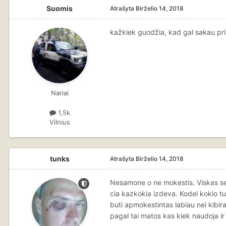
Suomis
Atrašyta
Birželio 14, 2018
kažkiek guodžia, kad gal sakau prii
Nariai
1,5k
Vilnius
tunks
Atrašyta
Birželio 14, 2018
Nesamone o ne mokestis. Viskas sen
cia kazkokia izdeva. Kodel kokio tuo
buti apmokestintas labiau nei kibira
pagal tai matos kas kiek naudoja i