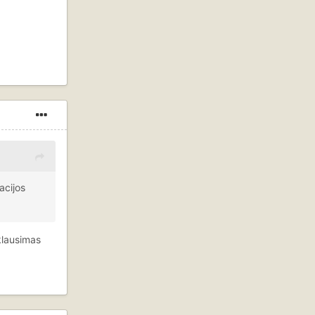
acijos
klausimas