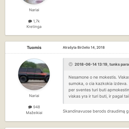
Nariai
1,7k
Kretinga
Tuomis
Atrašyta
Birželio 14, 2018
2018-06-14 13:19, tunks para
Nesamone o ne mokestis. Viskas s
sumoka, o cia kazkokia izdeva. K
per sventes turi buti apmokestin
Nariai
viskas yra ir turi buti, ir pagal
948
Skandinavuose berods draudimą ga
Mažeikiai