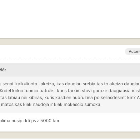
Autori
šė:
enai ikalkuliuota i akciza, kas daugiau srebia tas to akcizo daugiau
odel kokio tuomio patrulis, kuris tarkim stovi garaze daugiausia ir is
tas labiau nei kibiras, kuris kasdien nubruzina po keliasdesimt km? A
 tai matos kas kiek naudoja ir kiek mokescio sumoka.
lima nusipirkti pvz 5000 km