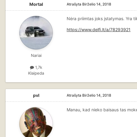
Mortal
Atrašyta
Birželio 14, 2018
Nėra priimtas joks įstatymas. Yra 
https://www.delfi.lt/a/78293921
Nariai
1,7k
Klaipeda
pvl
Atrašyta
Birželio 14, 2018
Manau, kad nieko baisaus tas mokesti