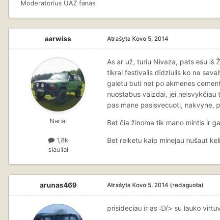
Moderatorius UAZ fanas
aarwiss
Atrašyta
Kovo 5, 2014
As ar už, turiu Nivaza, pats esu iš 
tikrai festivalis didziulis ko ne sav
galetu buti net po akmenes cemento
nuostabus vaizdai, jei neisvykčiau t
pas mane pasisvecuoti, nakvyne, pi
Nariai
Bet čia žinoma tik mano mintis ir g
Bet reiketu kaip minejau nušaut keli
1,8k
siauliai
arunas469
Atrašyta
Kovo 5, 2014
(redaguota)
prisideciau ir as :D/> su lauko virtu