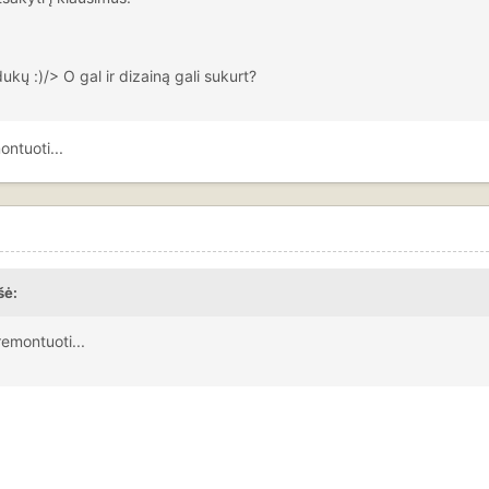
kų :)/> O gal ir dizainą gali sukurt?
ontuoti...
šė:
remontuoti...