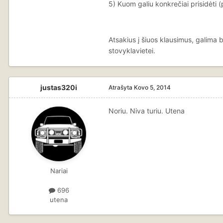
5) Kuom galiu konkrečiai prisidėti 
Atsakius į šiuos klausimus, galima 
stovyklavietei.
justas320i
Atrašyta
Kovo 5, 2014
Noriu. Niva turiu. Utena
Nariai
696
utena