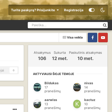
Turite paskyrą? Prisijunkite
Registracija
Visa veikla
Facebook
YouTube
Atsakymus
Sukurta
Paskutinis atsakymas
106
12 met.
10 met.
jai
0
AKTYVIAUSI ŠIOJE TEMOJE
Bildukas
nivas
17
14
pranešimų
pranešimų
aarwiss
kactuz
13
10
pranešimų
pranešimų