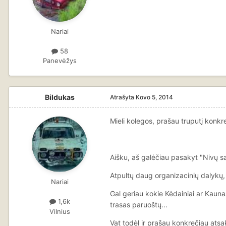
Nariai
58
Panevėžys
Bildukas
Atrašyta
Kovo 5, 2014
Mieli kolegos, prašau truputį konkr
Aišku, aš galėčiau pasakyt "Nivų sav
Atpultų daug organizacinių dalykų, b
Nariai
Gal geriau kokie Kėdainiai ar Kaun
1,6k
trasas paruoštų...
Vilnius
Vat todėl ir prašau konkrečiau atsak