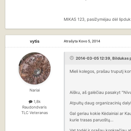
MIKAS 123, pasižymėjau dėl lipdu
vytis
Atrašyta
Kovo 5, 2014
2014-03-05 12:39, Bildukas 
Mieli kolegos, prašau truputį ko
Nariai
Aišku, aš galėčiau pasakyt "Nivų 
1,8k
Atpultų daug organizacinių dalykų
Raudondvaris
TLC Veteranas
Gal geriau kokie Kėdainiai ar K
kurie trasas paruoštų...
Vat todėl ir prašau konkrečiau at