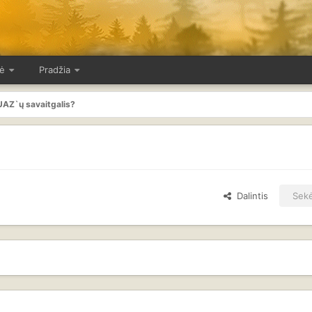
ė
Pradžia
UAZ`ų savaitgalis?
Dalintis
Sekė