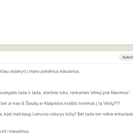
Autori
ečiau atsakyti į mano pateiktus klausimus.
aitgalis tada ir tada, startinis toks, renkamės Vilniuj prie Maximos".
et ar kas iš Šiaulių ar Klaipėdos kraštio tremksis į tą VIlnių???
as, kad maždaug Lietuvos vidurys būtų? Bet tada ten reikia entuziastų
yti į klausimus.