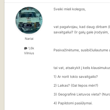
Sveiki mieli kolegos,
vat pagalvojau, kad daug dirbam (be
savaitgaliui? (Ir galų gale įrodys
Nariai
1,6k
Pasivažinėtume, susibičiuliautume 
Vilnius
tai vat, atsakykit į kelis klausimuku
1) Ar norit tokio savaitgalio?
2) Laikas? (Gal liepos mėn?)
3) Geografinė Lietuvos vieta? (Nuro
4) Papildomi pasiūlymai.