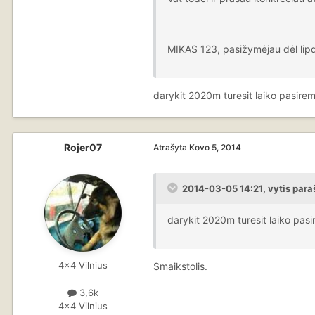
MIKAS 123, pasižymėjau dėl lipdu
darykit 2020m turesit laiko pasirem
Rojer07
Atrašyta
Kovo 5, 2014
2014-03-05 14:21, vytis para
darykit 2020m turesit laiko pasi
4x4 Vilnius
Smaikstolis.
3,6k
4x4 Vilnius