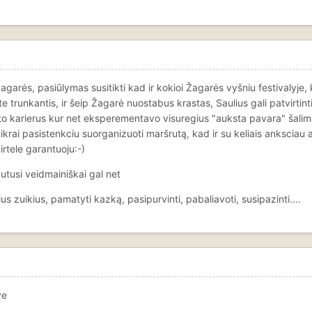
Žagarės, pasiūlymas susitikti kad ir kokioi Žagarės vyšniu festivalyje,
aite trunkantis, ir šeip Žagarė nuostabus krastas, Saulius gali patvirtin
 karierus kur net eksperementavo visuregius "auksta pavara" šalima
ikrai pasistenkciu suorganizuoti maršrutą, kad ir su keliais anksciau a
rtele garantuoju:-)
autusi veidmainiškai gal net
us zuikius, pamatyti kazką, pasipurvinti, pabaliavoti, susipazinti....
ve