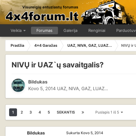
Veikla
Forumas
Galerija
Renginiai
Parduotuv
Pradžia
4x4 Garažas
UAZ, NIVA, GAZ, LUAZ...
NIVŲ ir 
NIVŲ ir UAZ`ų savaitgalis?
Bildukas
Kovo 5, 2014
UAZ, NIVA, GAZ, LUAZ...
1
2
3
4
5
SEKANTIS
Puslapis 1 iš 5
Bildukas
Sukurta
Kovo 5, 2014