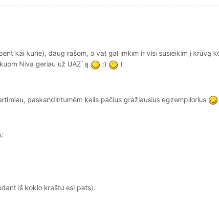
nt kai kurie), daug rašom, o vat gal imkim ir visi susieikim į krūvą 
im, kuom Niva geriau už UAZ`ą
:)
)
artimiau, paskandintumėm kelis pačius gražiausius egzempliorius
s:
dant iš kokio kraštu esi pats).