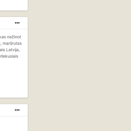
 kas nežinot
ti, maršrutas
is Latvija,
tlekusiais