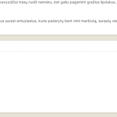
(pavyzdžiui trasų ruošt nemoku, bet galiu pagamint gražius lipdukus..
bus surast entuziastus, kurie padarytų bent mini maršrutą, surastų vi