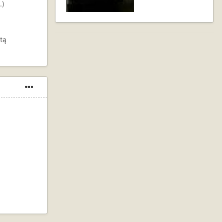
.)
etą