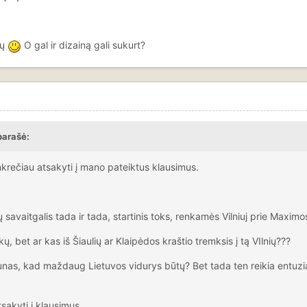
kų
O gal ir dizainą gali sukurt?
parašė:
nkrečiau atsakyti į mano pateiktus klausimus.
savaitgalis tada ir tada, startinis toks, renkamės Vilniuj prie Maximo
, bet ar kas iš Šiaulių ar Klaipėdos kraštio tremksis į tą VIlnių???
aunas, kad maždaug Lietuvos vidurys būtų? Bet tada ten reikia entuzi
sakyti į klausimus.