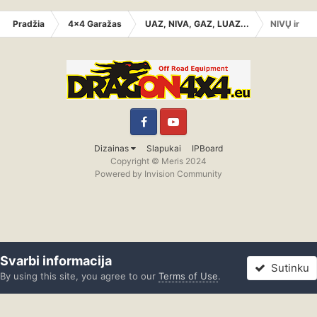
Pradžia
4x4 Garažas
UAZ, NIVA, GAZ, LUAZ...
NIVŲ ir UA
Facebook
YouTube
Dizainas
Slapukai
IPBoard
Copyright © Meris 2024
Powered by Invision Community
Svarbi informacija
Sutinku
By using this site, you agree to our
Terms of Use
.
Forumas
Neskaityta
Prisijungti
Registracija
Daugiau