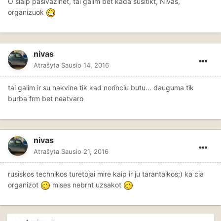
O šiaip pasivažinėt, tai galim bet kada susitikt, Nivas,
organizuok
nivas
Atrašyta
Sausio 14, 2016
tai galim ir su nakvine tik kad norinciu butu... dauguma tik
burba frm bet neatvaro
nivas
Atrašyta
Sausio 21, 2016
rusiskos technikos turetojai mire kaip ir ju tarantaikos;) ka cia
organizot
mises nebrnt uzsakot