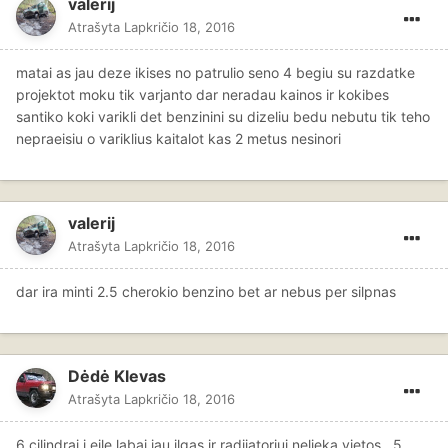
valerij
Atrašyta
Lapkričio 18, 2016
matai as jau deze ikises no patrulio seno 4 begiu su razdatke
projektot moku tik varjanto dar neradau kainos ir kokibes
santiko koki varikli det benzinini su dizeliu bedu nebutu tik teho
nepraeisiu o variklius kaitalot kas 2 metus nesinori
valerij
Atrašyta
Lapkričio 18, 2016
dar ira minti 2.5 cherokio benzino bet ar nebus per silpnas
Dėdė Klevas
Atrašyta
Lapkričio 18, 2016
6 cilindrai i eile labai jau ilgas ir radijatoriui nelieka vietos . 5