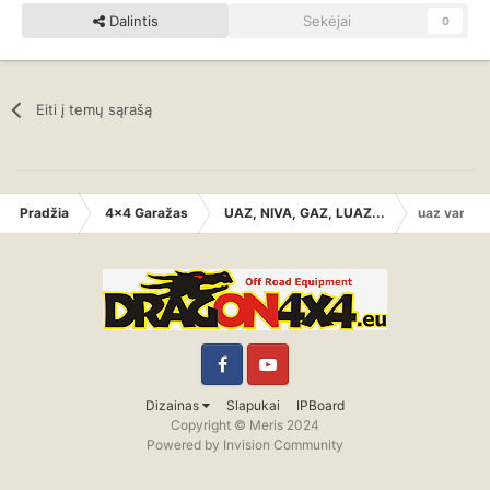
Dalintis
Sekėjai
0
Eiti į temų sąrašą
Pradžia
4x4 Garažas
UAZ, NIVA, GAZ, LUAZ...
uaz varikli
Facebook
YouTube
Dizainas
Slapukai
IPBoard
Copyright © Meris 2024
Powered by Invision Community