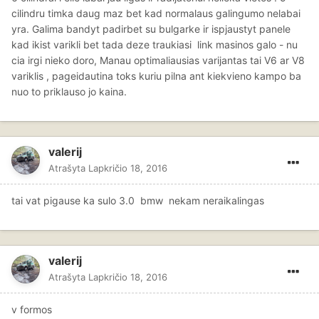
cilindru timka daug maz bet kad normalaus galingumo nelabai
yra. Galima bandyt padirbet su bulgarke ir ispjaustyt panele
kad ikist varikli bet tada deze traukiasi link masinos galo - nu
cia irgi nieko doro, Manau optimaliausias varijantas tai V6 ar V8
variklis , pageidautina toks kuriu pilna ant kiekvieno kampo ba
nuo to priklauso jo kaina.
valerij
Atrašyta
Lapkričio 18, 2016
tai vat pigause ka sulo 3.0 bmw nekam neraikalingas
valerij
Atrašyta
Lapkričio 18, 2016
v formos