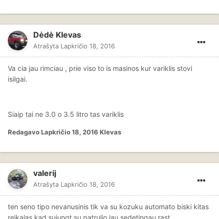
Dėdė Klevas
Atrašyta
Lapkričio 18, 2016
Va cia jau rimciau , prie viso to is masinos kur variklis stovi
isilgai.
Siaip tai ne 3.0 o 3.5 litro tas variklis
Redagavo
Lapkričio 18, 2016
Klevas
valerij
Atrašyta
Lapkričio 18, 2016
ten seno tipo nevanusinis tik va su kozuku automato biski kitas
reikalas kad sujungt su patrulio jau sedetingau rast