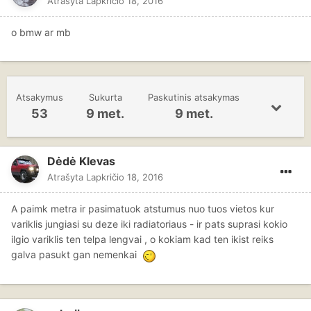
Atrašyta
Lapkričio 18, 2016
o bmw ar mb
Atsakymus
Sukurta
Paskutinis atsakymas
53
9 met.
9 met.
Dėdė Klevas
Atrašyta
Lapkričio 18, 2016
A paimk metra ir pasimatuok atstumus nuo tuos vietos kur
variklis jungiasi su deze iki radiatoriaus - ir pats suprasi kokio
ilgio variklis ten telpa lengvai , o kokiam kad ten ikist reiks
galva pasukt gan nemenkai