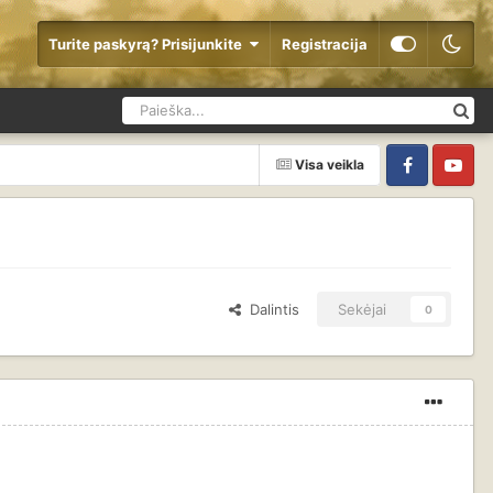
Turite paskyrą? Prisijunkite
Registracija
Visa veikla
Facebook
YouTube
Dalintis
Sekėjai
0