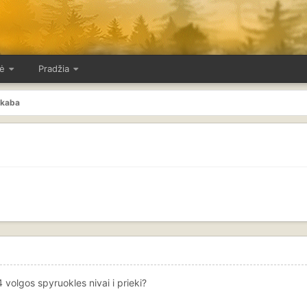
ė
Pradžia
akaba
4 volgos spyruokles nivai i prieki?