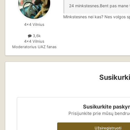
24 minkstesnes.Bent pas mane t
Minkstesnes nei kas? Nes volgos spir
4x4 Vilnius
3,6k
4x4 Vilnius
Moderatorius UAZ fanas
Susikurki
Susikurkite pasky
Prisijunkite prie mūsų bendr
Užsiregistruoti