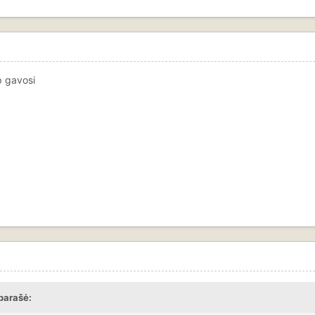
p gavosi
parašė: