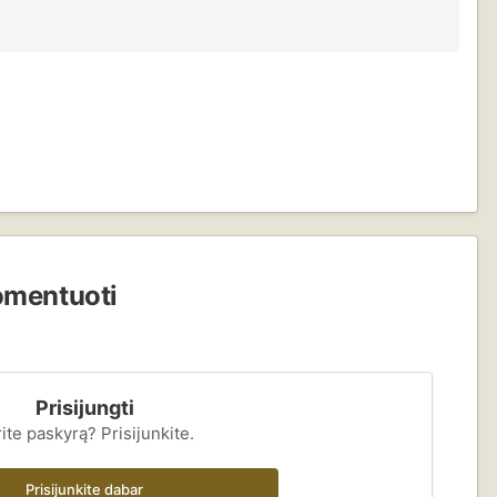
komentuoti
Prisijungti
ite paskyrą? Prisijunkite.
Prisijunkite dabar