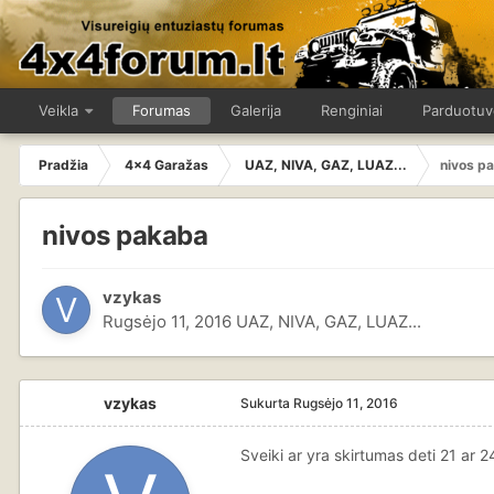
Veikla
Forumas
Galerija
Renginiai
Parduotuv
Pradžia
4x4 Garažas
UAZ, NIVA, GAZ, LUAZ...
nivos p
nivos pakaba
vzykas
Rugsėjo 11, 2016
UAZ, NIVA, GAZ, LUAZ...
vzykas
Sukurta
Rugsėjo 11, 2016
Sveiki ar yra skirtumas deti 21 ar 2