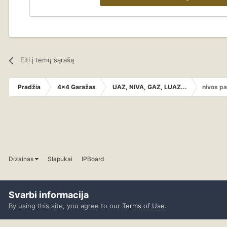
Eiti į temų sąrašą
Pradžia
4x4 Garažas
UAZ, NIVA, GAZ, LUAZ...
nivos p
Dizainas
Slapukai
IPBoard
Svarbi informacija
By using this site, you agree to our
Terms of Use
.