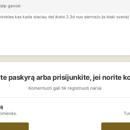
aip gavosi
okles kas kada staciau del ikisto 2.3d nuo sierros(o jis biski sveria)
te paskyrą arba prisijunkite, jei norite 
Komentuoti gali tik registruoti nariai
rą
uomenės.
Tur