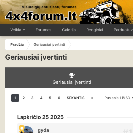
Veikla
Forumas
Galerija
Renginiai
Parduotuv
Pradžia
Geriausiai įvertinti
Geriausiai įvertinti
Geriausiai įvertinti
1
2
3
4
5
6
SEKANTIS
Puslapis 1 iš 63
Lapkričio 25 2025
gyda