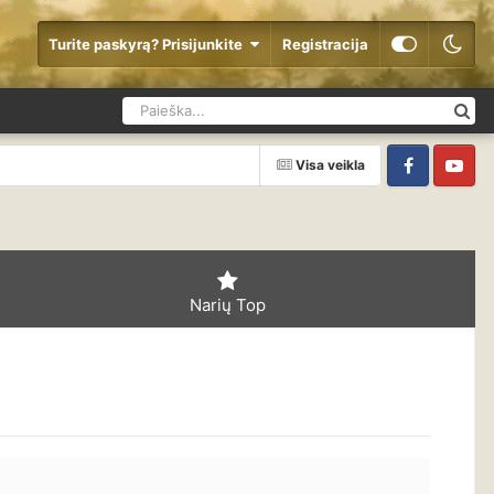
Turite paskyrą? Prisijunkite
Registracija
Visa veikla
Facebook
YouTube
Narių Top