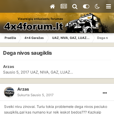
Pradžia
4x4 Garažas
UAZ, NIVA, GAZ, LUAZ...
Dega nivos 
Dega nivos saugiklis
Arzas
Sausio 5, 2017
UAZ, NIVA, GAZ, LUAZ...
Arzas
Sukurta
Sausio 5, 2017
Sveiki nivu zinovai. Turiu tokia problemele dega nivos peciuko
saugiklis,gal kas numano kur reik ieskot bedos??? Kazkaip