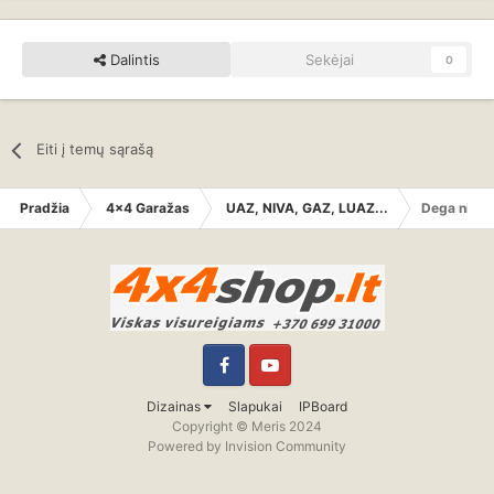
Dalintis
Sekėjai
0
Eiti į temų sąrašą
Pradžia
4x4 Garažas
UAZ, NIVA, GAZ, LUAZ...
Dega nivos 
Facebook
YouTube
Dizainas
Slapukai
IPBoard
Copyright © Meris 2024
Powered by Invision Community