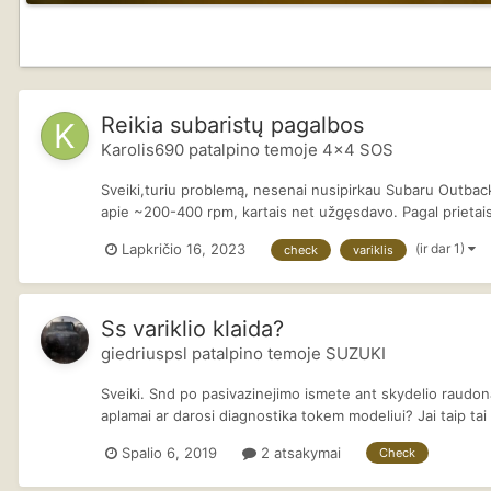
Reikia subaristų pagalbos
Karolis690
patalpino temoje
4x4 SOS
Sveiki,turiu problemą, nesenai nusipirkau Subaru Outback 
apie ~200-400 rpm, kartais net užgęsdavo. Pagal prietaisų
(ir dar 1)
Lapkričio 16, 2023
check
variklis
Ss variklio klaida?
giedriuspsl
patalpino temoje
SUZUKI
Sveiki. Snd po pasivazinejimo ismete ant skydelio raudon
aplamai ar darosi diagnostika tokem modeliui? Jai taip tai
Spalio 6, 2019
2 atsakymai
Check