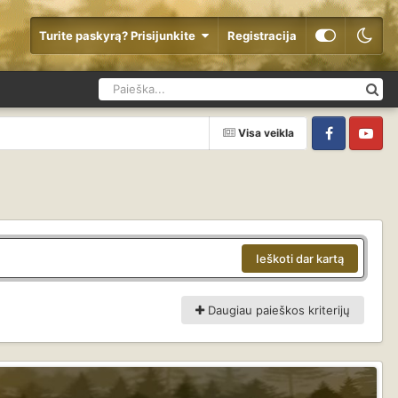
Turite paskyrą? Prisijunkite
Registracija
Visa veikla
Facebook
YouTube
Ieškoti dar kartą
Daugiau paieškos kriterijų