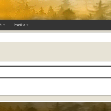
ė
Pradžia