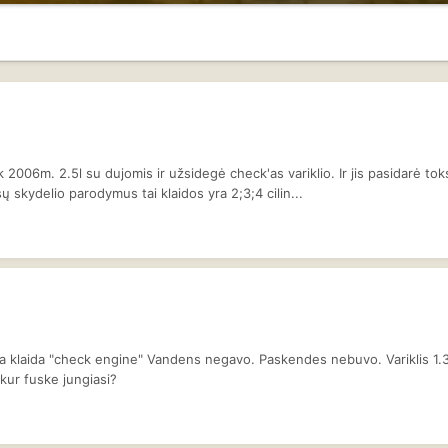
2006m. 2.5l su dujomis ir užsidegė check'as variklio. Ir jis pasidarė to
 skydelio parodymus tai klaidos yra 2;3;4 cilin...
a klaida "check engine" Vandens negavo. Paskendes nebuvo. Variklis 1.3.
 kur fuske jungiasi?