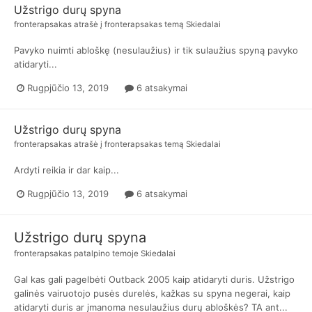
Užstrigo durų spyna
fronterapsakas
atrašė į
fronterapsakas
temą
Skiedalai
Pavyko nuimti abloškę (nesulaužius) ir tik sulaužius spyną pavyko
atidaryti...
Rugpjūčio 13, 2019
6 atsakymai
Užstrigo durų spyna
fronterapsakas
atrašė į
fronterapsakas
temą
Skiedalai
Ardyti reikia ir dar kaip...
Rugpjūčio 13, 2019
6 atsakymai
Užstrigo durų spyna
fronterapsakas
patalpino temoje
Skiedalai
Gal kas gali pagelbėti Outback 2005 kaip atidaryti duris. Užstrigo
galinės vairuotojo pusės durelės, kažkas su spyna negerai, kaip
atidaryti duris ar įmanoma nesulaužius durų abloškės? TA ant...