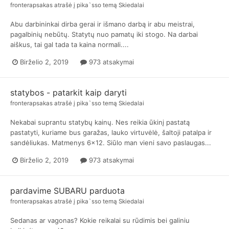
fronterapsakas
atrašė į
pika`sso
temą
Skiedalai
Abu darbininkai dirba gerai ir išmano darbą ir abu meistrai,
pagalbinių nebūtų. Statytų nuo pamatų iki stogo. Na darbai
aiškus, tai gal tada ta kaina normali....
Birželio 2, 2019
973 atsakymai
statybos - patarkit kaip daryti
fronterapsakas
atrašė į
pika`sso
temą
Skiedalai
Nekabai suprantu statybų kainų. Nes reikia ūkinį pastatą
pastatyti, kuriame bus garažas, lauko virtuvėlė, šaltoji patalpa ir
sandėliukas. Matmenys 6x12. Siūlo man vieni savo paslaugas...
Birželio 2, 2019
973 atsakymai
pardavime SUBARU parduota
fronterapsakas
atrašė į
pika`sso
temą
Skiedalai
Sedanas ar vagonas? Kokie reikalai su rūdimis bei galiniu