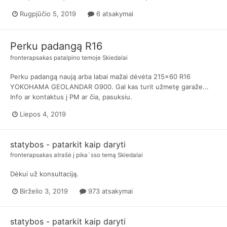
Rugpjūčio 5, 2019
6 atsakymai
Perku padangą R16
fronterapsakas
patalpino temoje
Skiedalai
Perku padangą naują arba labai mažai dėvėta 215x60 R16
YOKOHAMA GEOLANDAR G900. Gal kas turit užmetę garaže...
Info ar kontaktus į PM ar čia, pasuksiu.
Liepos 4, 2019
statybos - patarkit kaip daryti
fronterapsakas
atrašė į
pika`sso
temą
Skiedalai
Dėkui už konsultaciją.
Birželio 3, 2019
973 atsakymai
statybos - patarkit kaip daryti