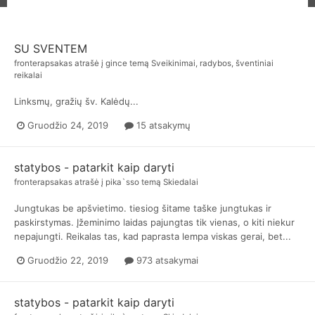
SU SVENTEM
fronterapsakas
atrašė į
gince
temą
Sveikinimai, radybos, šventiniai
reikalai
Linksmų, gražių šv. Kalėdų...
Gruodžio 24, 2019
15 atsakymų
statybos - patarkit kaip daryti
fronterapsakas
atrašė į
pika`sso
temą
Skiedalai
Jungtukas be apšvietimo. tiesiog šitame taške jungtukas ir
paskirstymas. Įžeminimo laidas pajungtas tik vienas, o kiti niekur
nepajungti. Reikalas tas, kad paprasta lempa viskas gerai, bet...
Gruodžio 22, 2019
973 atsakymai
statybos - patarkit kaip daryti