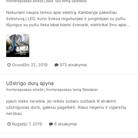
fronterapsakas
atrašė į
pika`sso
temą
Skiedalai
Nekuriant naujos temos apie elektrą. Kambaryje pakeičiau
šviestuvą į LED, kurio šviesa reguliuojasi ir junginėjasi su pultu.
Išjungus su pultu lieka labai blanki švieselė, elektrikai žino apie...
Gruodžio 22, 2019
973 atsakymai
Užstrigo durų spyna
fronterapsakas
atrašė į
fronterapsakas
temą
Skiedalai
pjauti nieko nereikia. jei reikės subaru outback III atrakinti
užstrigusias duris, galėsiu pagelbėti. Alaus negeriu ir cigarečių
nerūkau
Rugsėjo 7, 2019
6 atsakymai