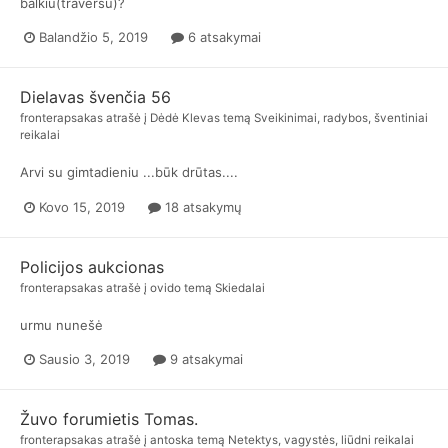
balkiu(traversu)?
Balandžio 5, 2019
6 atsakymai
Dielavas švenčia 56
fronterapsakas
atrašė į
Dėdė Klevas
temą
Sveikinimai, radybos, šventiniai
reikalai
Arvi su gimtadieniu ...būk drūtas....
Kovo 15, 2019
18 atsakymų
Policijos aukcionas
fronterapsakas
atrašė į
ovido
temą
Skiedalai
urmu nunešė
Sausio 3, 2019
9 atsakymai
Žuvo forumietis Tomas.
fronterapsakas
atrašė į
antoska
temą
Netektys, vagystės, liūdni reikalai