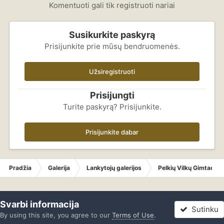
Komentuoti gali tik registruoti nariai
Susikurkite paskyrą
Prisijunkite prie mūsų bendruomenės.
Užsiregistruoti
Prisijungti
Turite paskyrą? Prisijunkite.
Prisijunkite dabar
Pradžia
Galerija
Lankytojų galerijos
Pelkių Vilkų Gimtadien
Svarbi informacija
Sutinku
By using this site, you agree to our
Terms of Use
.
Forumas
Neskaityta
Prisijungti
Registracija
Daugiau