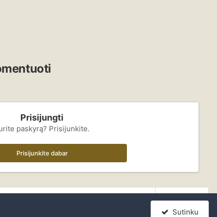
komentuoti
Prisijungti
urite paskyrą? Prisijunkite.
Prisijunkite dabar
Visa veikla
Sutinku