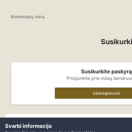
Komentarų nėra.
Susikurki
Susikurkite paskyrą
Prisijunkite prie mūsų bendru
Užsiregistruoti
Pradžia
Galerija
Lankytojų galerijos
Pelkių Vilkų Gimtad
Svarbi informacija