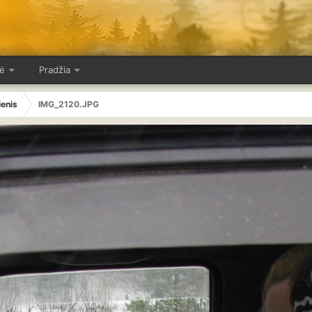
ė
Pradžia
ienis
IMG_2120.JPG