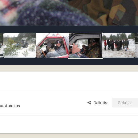
Dalintis
Sekėjai
nuotraukas