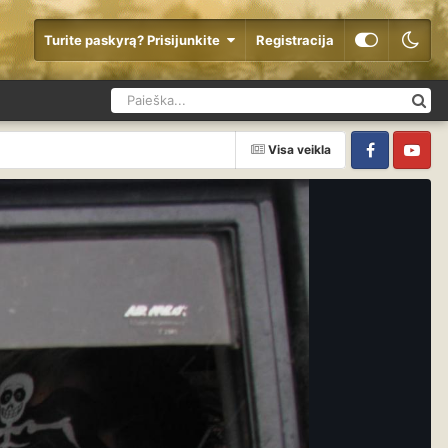
Turite paskyrą? Prisijunkite
Registracija
Visa veikla
Facebook
YouTube