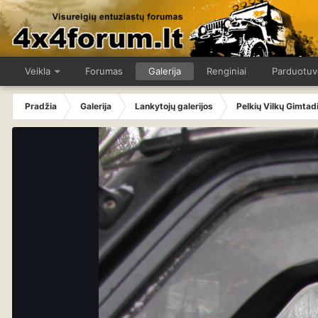
Veikla
Forumas
Galerija
Renginiai
Parduotuv
Pradžia
Galerija
Lankytojų galerijos
Pelkių Vilkų Gimtad