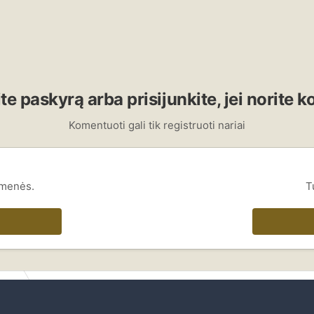
te paskyrą arba prisijunkite, jei norite 
Komentuoti gali tik registruoti nariai
omenės.
T
ienis
IMG_2120.JPG