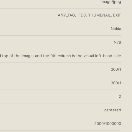
image/jpeg
ANY_TAG, IFD0, THUMBNAIL, EXIF
Nokia
N78
l top of the image, and the 0th column is the visual left-hand side
300/1
300/1
2
centered
2000/1000000