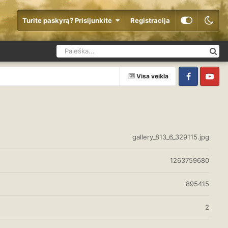
Turite paskyrą? Prisijunkite
Registracija
Visa veikla
Facebook
YouTube
gallery_813_6_329115.jpg
1263759680
895415
2