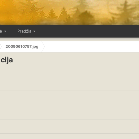
ė
Pradžia
20090610757.jpg
cija