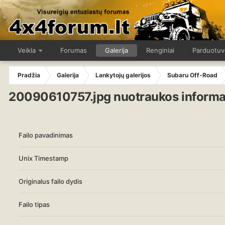
Veikla
Forumas
Galerija
Renginiai
Parduotuv
Pradžia
Galerija
Lankytojų galerijos
Subaru Off-Road
20090610757.jpg nuotraukos informa
Failo pavadinimas
Unix Timestamp
Originalus failo dydis
Failo tipas