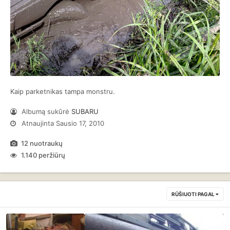
Kaip parketnikas tampa monstru.
Albumą sukūrė
SUBARU
Atnaujinta
Sausio 17, 2010
12 nuotraukų
1.140 peržiūrų
RŪŠIUOTI PAGAL