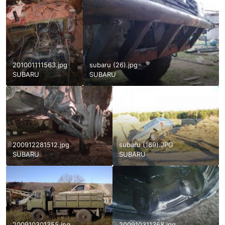
201001111563.jpg
subaru (26).jpg
SUBARU
SUBARU
200912281512.jpg
subaru (169).JPG
SUBARU
SUBARU
200910301355.jpg
200910311368.jpg