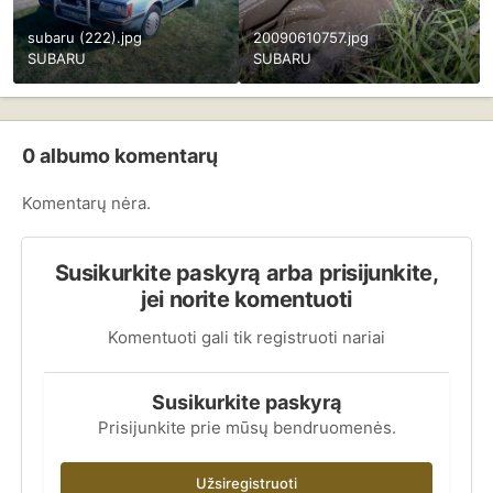
subaru (222).jpg
20090610757.jpg
SUBARU
SUBARU
0 albumo komentarų
Komentarų nėra.
Susikurkite paskyrą arba prisijunkite,
jei norite komentuoti
Komentuoti gali tik registruoti nariai
Susikurkite paskyrą
Prisijunkite prie mūsų bendruomenės.
Užsiregistruoti