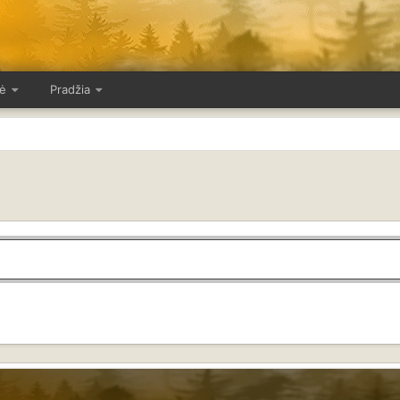
ė
Pradžia