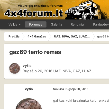
Veikla
Forumas
Galerija
Renginiai
Parduotuv
Pradžia
4x4 Garažas
UAZ, NIVA, GAZ, LUAZ...
gaz69 t
gaz69 tento remas
vytis
Rugsėjo 20, 2016
UAZ, NIVA, GAZ, LUAZ...
vytis
Sukurta
Rugsėjo 20, 2016
gal kas koki brezinuka kaip renkas