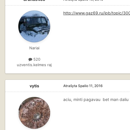
http://www.gaz69.ru/ipb/topic/30
Nariai
520
uzventis.kelmes raj
vytis
Atrašyta
Spalio 11, 2016
aciu, minti pagavau bet man daliu t