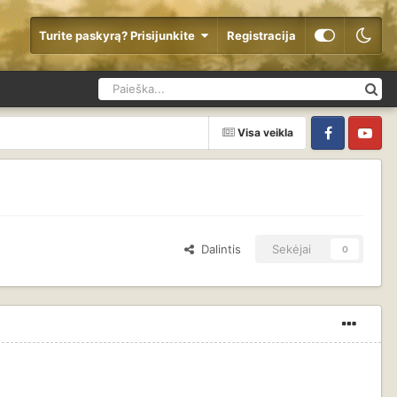
Turite paskyrą? Prisijunkite
Registracija
Visa veikla
Facebook
YouTube
Dalintis
Sekėjai
0