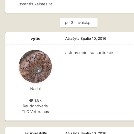
uzventis.kelmes raj
po 3 savaičių...
vytis
Atrašyta
Spalio 10, 2016
astunviecio, su suoliukais...
Nariai
1,8k
Raudondvaris
TLC Veteranas
arunas469
Atrašyta
Spalio 10, 2016