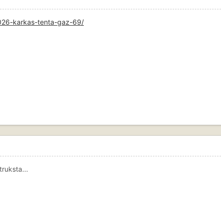
026-karkas-tenta-gaz-69/
ruksta...