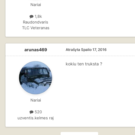
Nariai
1,8k
Raudondvaris
TLC Veteranas
arunas469
Atrašyta
Spalio 17, 2016
kokiu ten truksta ?
Nariai
520
uzventis.kelmes raj