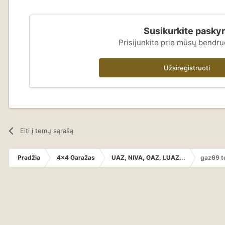
Susikurkite pasky
Prisijunkite prie mūsų bendr
Užsiregistruoti
Eiti į temų sąrašą
Pradžia
4x4 Garažas
UAZ, NIVA, GAZ, LUAZ...
gaz69 t