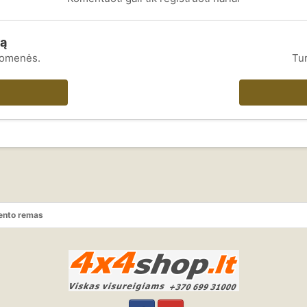
rą
uomenės.
Tur
ento remas