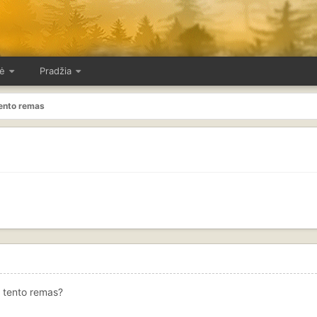
ė
Pradžia
ento remas
i tento remas?