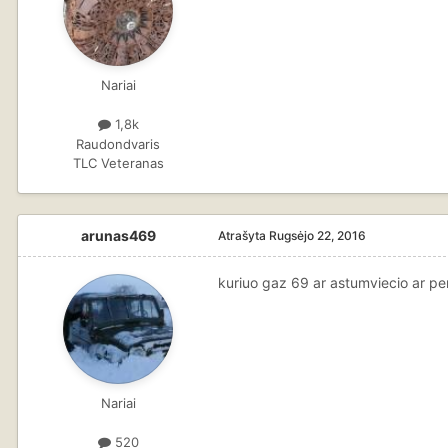
Nariai
1,8k
Raudondvaris
TLC Veteranas
arunas469
Atrašyta
Rugsėjo 22, 2016
kuriuo gaz 69 ar astumviecio ar pe
Nariai
520