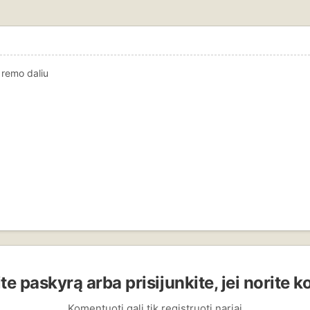
o remo daliu
te paskyrą arba prisijunkite, jei norite 
Komentuoti gali tik registruoti nariai