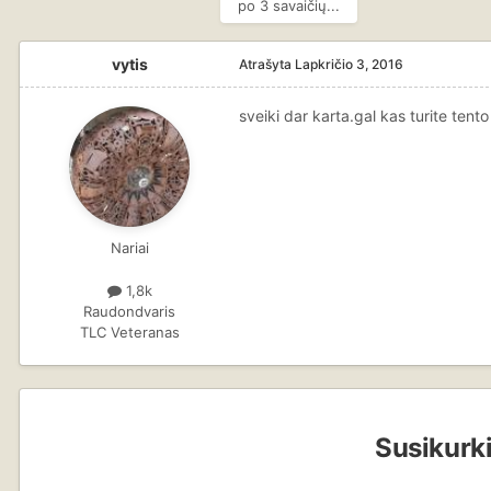
po 3 savaičių...
vytis
Atrašyta
Lapkričio 3, 2016
sveiki dar karta.gal kas turite tent
Nariai
1,8k
Raudondvaris
TLC Veteranas
Susikurki