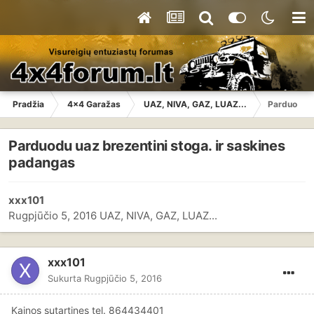
Pradžia
4x4 Garažas
UAZ, NIVA, GAZ, LUAZ...
Parduodu u
Parduodu uaz brezentini stoga. ir saskines
padangas
xxx101
Rugpjūčio 5, 2016
UAZ, NIVA, GAZ, LUAZ...
xxx101
Sukurta
Rugpjūčio 5, 2016
Kainos sutartines tel. 864434401