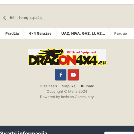
Eiti į temų sąrašą
Pradžia
4x4 Garažas
UAZ, NIVA, GAZ, LUAZ...
Parduodu u
Facebook
YouTube
Dizainas
Slapukai
IPBoard
Copyright © Meris 2024
Powered by Invision Community
Svarbi informacija