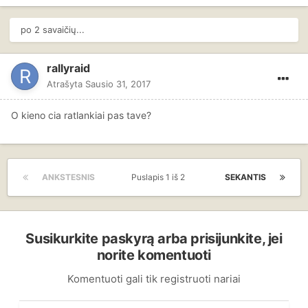
po 2 savaičių...
rallyraid
Atrašyta
Sausio 31, 2017
O kieno cia ratlankiai pas tave?
ANKSTESNIS
Puslapis 1 iš 2
SEKANTIS
Susikurkite paskyrą arba prisijunkite, jei
norite komentuoti
Komentuoti gali tik registruoti nariai