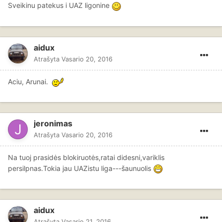
Sveikinu patekus i UAZ ligonine
aidux
Atrašyta
Vasario 20, 2016
Aciu, Arunai.
jeronimas
Atrašyta
Vasario 20, 2016
Na tuoj prasidės blokiruotės,ratai didesni,variklis
persilpnas.Tokia jau UAZistu liga---šaunuolis
aidux
Atrašyta
Vasario 21, 2016