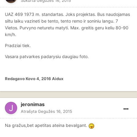
Sukurta
Gegužės 16, 2015
UAZ 469 1973 m. standartas. Joks projektas. Bus naudojamas
siltu laiku vazineti be tento, tento remo ir soniniu langu. 7
Vietos. Purvyno neturetu matyti. Max. greitis geru keliu 80-90
km/h.
Pradziai tiek.
Vasara patvarkes padarysiu daugiau foto.
Redagavo
Kovo 4, 2016
Aidux
jeronimas
Atrašyta
Gegužės 16, 2015
Na gražus,bet apetitas ateina bevalgant.