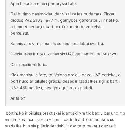
Apie Liepos menesi padarysiu foto.
Del burimo pasimokiau dar visai zalias budamas. Pirkau
diodus VAZ 2103 1977 m. gamybos generatoriui ir netiko,
o tuomet nedaejo, kad per tiek metu buvo keista
perkeista.
Karinis ar civilinis man is esmes nera labai svarbu.
Didziausios kliutys, kurias sis UAZ gali patirti, tai pusnys.
Dar klausimeli turiu.
Kiek maciau is foto, tai Volgos greiciu deze UAZ netinka, o
bortinuko ar piliules greiciu dezes ir razdatkes irgi is kart i
UAZ 469 neidesi, nes ryciagus reiks prideti.
Ar taip?
bortinuko ir piliules praktiskai identiski yra tik begiu perjungimo
mechnizma nusuki nuo vieno ir uzdedi ant kito tas pats su
razdatke ir ,o siaip jie indentiski ,ir dar tarp pavaru dezes ir