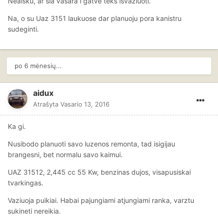
Neaisku, ar sia vasara i gatve teks isvaziuoti.
Na, o su Uaz 3151 laukuose dar planuoju pora kanistru
sudeginti.
po 6 mėnesių...
aidux
Atrašyta
Vasario 13, 2016
Ka gi.
Nusibodo planuoti savo luzenos remonta, tad isigijau
brangesni, bet normalu savo kaimui.
UAZ 31512, 2,445 cc 55 Kw, benzinas dujos, visapusiskai
tvarkingas.
Vaziuoja puikiai. Habai pajungiami atjungiami ranka, varztu
sukineti nereikia.