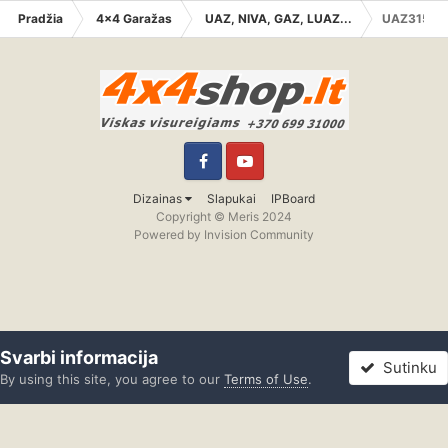
Pradžia
4x4 Garažas
UAZ, NIVA, GAZ, LUAZ...
UAZ31512
Facebook
YouTube
Dizainas
Slapukai
IPBoard
Copyright © Meris 2024
Powered by Invision Community
Svarbi informacija
Sutinku
By using this site, you agree to our
Terms of Use
.
Forumas
Neskaityta
Prisijungti
Registracija
Daugiau