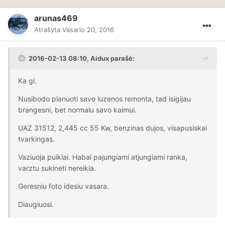
arunas469
Atrašyta
Vasario 20, 2016
2016-02-13 08:10, Aidux parašė:
Ka gi.
Nusibodo planuoti savo luzenos remonta, tad isigijau
brangesni, bet normalu savo kaimui.
UAZ 31512, 2,445 cc 55 Kw, benzinas dujos, visapusiskai
tvarkingas.
Vaziuoja puikiai. Habai pajungiami atjungiami ranka,
varztu sukineti nereikia.
Geresniu foto idesiu vasara.
Diaugiuosi.