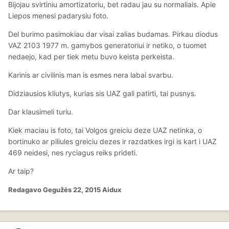
Bijojau svirtiniu amortizatoriu, bet radau jau su normaliais. Apie
Liepos menesi padarysiu foto.
Del burimo pasimokiau dar visai zalias budamas. Pirkau diodus
VAZ 2103 1977 m. gamybos generatoriui ir netiko, o tuomet
nedaejo, kad per tiek metu buvo keista perkeista.
Karinis ar civilinis man is esmes nera labai svarbu.
Didziausios kliutys, kurias sis UAZ gali patirti, tai pusnys.
Dar klausimeli turiu.
Kiek maciau is foto, tai Volgos greiciu deze UAZ netinka, o
bortinuko ar piliules greiciu dezes ir razdatkes irgi is kart i UAZ
469 neidesi, nes ryciagus reiks prideti.
Ar taip?
Redagavo
Gegužės 22, 2015
Aidux