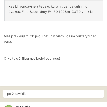
kas LT pardavinėja tepalo, kuro filtrus, pakaitinimo
žvakes, Ford Super duty F-450 1998m, 7.3TD varikliui
Mes prekiaujam, tik jeigu neturim vietoj, galim pristatyti per
parą.
O ko tu dėl filtrų nesikreipi pas mus?
po 2 savaičių...
mtautis