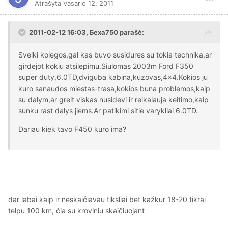
Atrašyta
Vasario 12, 2011
2011-02-12 16:03, Беха750 parašė:
Sveiki kolegos,gal kas buvo susidures su tokia technika,ar
girdejot kokiu atsilepimu.Siulomas 2003m Ford F350
super duty,6.0TD,dviguba kabina,kuzovas,4x4.Kokios ju
kuro sanaudos miestas-trasa,kokios buna problemos,kaip
su dalym,ar greit viskas nusidevi ir reikalauja keitimo,kaip
sunku rast dalys jiems.Ar patikimi sitie varykliai 6.0TD.
Dariau kiek tavo F450 kuro ima?
dar labai kaip ir neskaičiavau tiksliai bet kažkur 18-20 tikrai
telpu 100 km, čia su kroviniu skaičiuojant