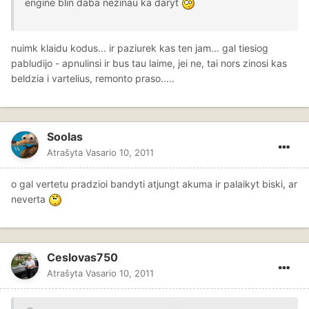
engine blin daba nezinau ka daryt
nuimk klaidu kodus... ir paziurek kas ten jam... gal tiesiog
pabludijo - apnulinsi ir bus tau laime, jei ne, tai nors zinosi kas
beldzia i vartelius, remonto praso.....
Soolas
Atrašyta
Vasario 10, 2011
o gal vertetu pradzioi bandyti atjungt akuma ir palaikyt biski, ar
neverta
Ceslovas750
Atrašyta
Vasario 10, 2011