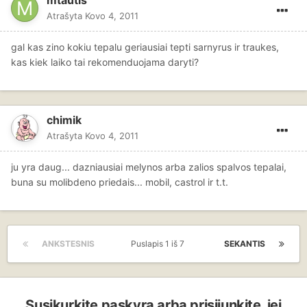
Atrašyta
Kovo 4, 2011
gal kas zino kokiu tepalu geriausiai tepti sarnyrus ir traukes,
kas kiek laiko tai rekomenduojama daryti?
chimik
Atrašyta
Kovo 4, 2011
ju yra daug... dazniausiai melynos arba zalios spalvos tepalai,
buna su molibdeno priedais... mobil, castrol ir t.t.
ANKSTESNIS
Puslapis 1 iš 7
SEKANTIS
Susikurkite paskyrą arba prisijunkite, jei