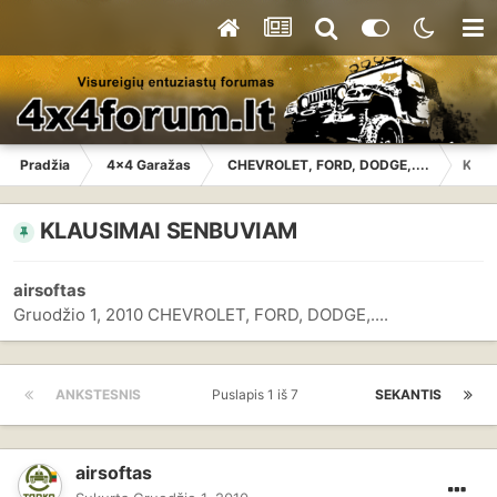
Pradžia
4x4 Garažas
CHEVROLET, FORD, DODGE,....
KLAU
KLAUSIMAI SENBUVIAM
airsoftas
Gruodžio 1, 2010
CHEVROLET, FORD, DODGE,....
ANKSTESNIS
Puslapis 1 iš 7
SEKANTIS
airsoftas