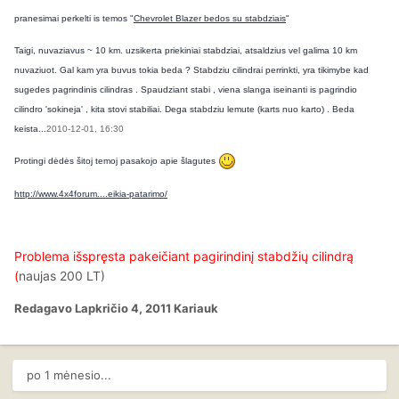
pranesimai perkelti is temos "
Chevrolet Blazer bedos su stabdziais
"
Taigi, nuvaziavus ~ 10 km. uzsikerta priekiniai stabdziai, atsaldzius vel galima 10 km
nuvaziuot. Gal kam yra buvus tokia beda ? Stabdziu cilindrai perrinkti, yra tikimybe kad
sugedes pagrindinis cilindras . Spaudziant stabi , viena slanga iseinanti is pagrindio
cilindro 'sokineja' , kita stovi stabiliai. Dega stabdziu lemute (karts nuo karto) . Beda
keista...
2010-12-01, 16:30
Protingi dėdės šitoj temoj pasakojo apie šlagutes
http://www.4x4forum....eikia-patarimo/
Problema išspręsta pakeičiant pagirindinį stabdžių cilindrą
(
naujas 200 LT)
Redagavo
Lapkričio 4, 2011
Kariauk
po 1 mėnesio...