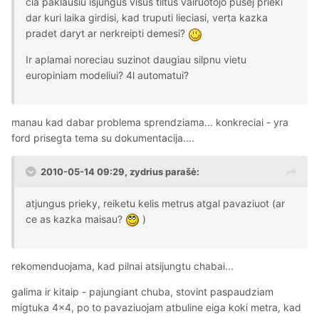
cia paklausiu isjungus visus tiltus vairuotojo pusej prieki
dar kuri laika girdisi, kad truputi lieciasi, verta kazka
pradet daryt ar nerkreipti demesi?
Ir aplamai noreciau suzinot daugiau silpnu vietu
europiniam modeliui? 4l automatui?
manau kad dabar problema sprendziama... konkreciai - yra
ford prisegta tema su dokumentacija....
2010-05-14 09:29, zydrius parašė:
atjungus prieky, reiketu kelis metrus atgal pavaziuot (ar
ce as kazka maisau?
)
rekomenduojama, kad pilnai atsijungtu chabai...
galima ir kitaip - pajungiant chuba, stovint paspaudziam
migtuka 4x4, po to pavaziuojam atbuline eiga koki metra, kad