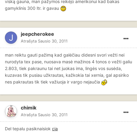
viską gauna, man pažymos reikėjo amerikonui kad bakas
gamyklinis 300 ltr. ir gavau
jeepcherokee
Atrašyta
Sausio 30, 2011
man reiktu gauti pažimą kad galėčiau didesni svori vežti nei
nurodyta tex pase, nuosava masė mažinos 4 tonos o vežti galiu
2.803, tiek pakraunu tai net juokas ima, lingės vos susėda,
kuzavas tik pusiau užkrautas, kažkokia tai xernia, gal apsiriko
nes pakrautas tik tiek važiuoja ir vargo nejaučia
chimik
Atrašyta
Sausio 30, 2011
Del tepalu pasiknaisiok
cia