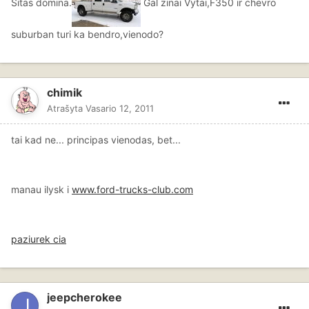
Sitas domina.
Gal zinai Vytai,F350 ir chevro
suburban turi ka bendro,vienodo?
chimik
Atrašyta
Vasario 12, 2011
tai kad ne... principas vienodas, bet...
manau ilysk i
www.ford-trucks-club.com
paziurek cia
jeepcherokee