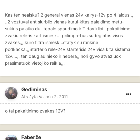
Kas ten neaisku? 2 generai vienas 24v kairys-12v po 4 laidus,,,
..2 voztuvai ant siurblio vienas kurui-kitas paleidimo metu-
sukius palaiko du- tepalo spaudimo ir T davikliai.. pakaitinimo
zvakiu rele-is kart ismesk... prilimpa-bus sudegintos visos
zvakes,,,,kuro filtra ismesk...statyk su rankine
podkacka,,,Starterio rele-24v starterisis 24v visa kita sistema
12v....,, ten daugiau nieko ir nebera,, nori gyvo atvaziuok
prasimatuok vietoj ko reikia,,,
Gediminas
Atrašyta
Vasario 2, 2011
o tai pakaitinimo zvakes 12V?
Faberže