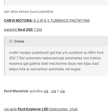
dar sitos temos buvo pakeltos
CHEVI MOTORA
I 6,2 IR 6,5 TURBINOS PASTATYMA
patarkit
ford 250
7.3td
Citata
sveiki norejau pasklausti gal kas yra susidure su 98m ford
250 7.3td automatu nebevaziuoja automatas nuo kokios
masinos gal galima ideti mechanine deze nes bijau kad
idejus kita ar sutvarkius automata vel suges
Ford Maverick
apkalba
cia
,
cia
ir
cia
cia apie
Ford Explorer LSD
blokiruotes, chub