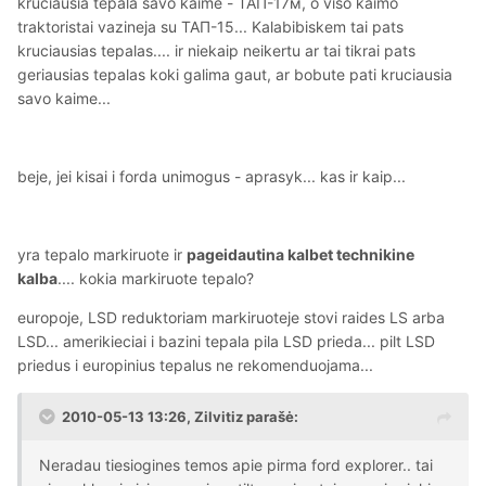
kruciausia tepala savo kaime - ТАП-17м, o viso kaimo
traktoristai vazineja su ТАП-15... Kalabibiskem tai pats
kruciausias tepalas.... ir niekaip neikertu ar tai tikrai pats
geriausias tepalas koki galima gaut, ar bobute pati kruciausia
savo kaime...
beje, jei kisai i forda unimogus - aprasyk... kas ir kaip...
yra tepalo markiruote ir
pageidautina kalbet technikine
kalba
.... kokia markiruote tepalo?
europoje, LSD reduktoriam markiruoteje stovi raides LS arba
LSD... amerikieciai i bazini tepala pila LSD prieda... pilt LSD
priedus i europinius tepalus ne rekomenduojama...
2010-05-13 13:26, Zilvitiz parašė:
Neradau tiesiogines temos apie pirma ford explorer.. tai