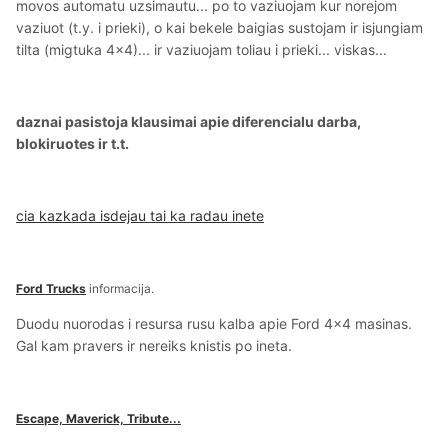
movos automatu uzsimautu... po to vaziuojam kur norejom
vaziuot (t.y. i prieki), o kai bekele baigias sustojam ir isjungiam
tilta (migtuka 4x4)... ir vaziuojam toliau i prieki... viskas...
daznai pasistoja klausimai apie diferencialu darba,
blokiruotes ir t.t.
cia kazkada isdejau tai ka radau inete
Ford Trucks
informacija.
Duodu nuorodas i resursa rusu kalba apie Ford 4x4 masinas.
Gal kam pravers ir nereiks knistis po ineta.
Escape, Maverick, Tribute...