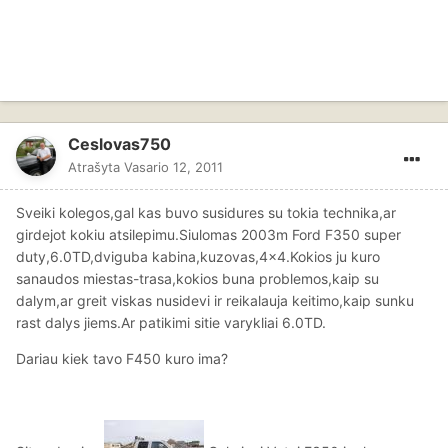
Ceslovas750
Atrašyta
Vasario 12, 2011
Sveiki kolegos,gal kas buvo susidures su tokia technika,ar
girdejot kokiu atsilepimu.Siulomas 2003m Ford F350 super
duty,6.0TD,dviguba kabina,kuzovas,4x4.Kokios ju kuro
sanaudos miestas-trasa,kokios buna problemos,kaip su
dalym,ar greit viskas nusidevi ir reikalauja keitimo,kaip sunku
rast dalys jiems.Ar patikimi sitie varykliai 6.0TD.
Dariau kiek tavo F450 kuro ima?