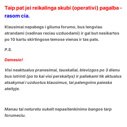
Taip pat jei reikalinga skubi (operativi) pagalba -
rasom cia.
Klausimai nepabegs i giluma forumo, bus lengviau
atrandami (vadinas reciau uzduodami) ir gal but nesikartos
po 10 kartu skirtingose temose vienas ir tas pats.
P.S.
Demesio!
Visi neaktualus pranesimai, tauskaliai, blevizgos po 3 dienu
bus istrinti (po to kai visi perskaitys) ir paliekami tik aktualus
atsakymai i uzduotus klausimus, tai palengvins paieska
ateityje.
Manau tai neturetu sukelt nepasitenkinimo bangos tarp
forumeciu.