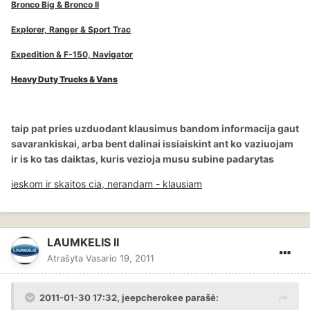
Bronco Big & Bronco II
Explorer, Ranger & Sport Trac
Expedition & F-150, Navigator
Heavy Duty Trucks & Vans
taip pat pries uzduodant klausimus bandom informacija gaut
savarankiskai, arba bent dalinai issiaiskint ant ko vaziuojam
ir is ko tas daiktas, kuris vezioja musu subine padarytas
ieskom ir skaitos cia, nerandam - klausiam
LAUMKELIS II
Atrašyta
Vasario 19, 2011
2011-01-30 17:32, jeepcherokee parašė: