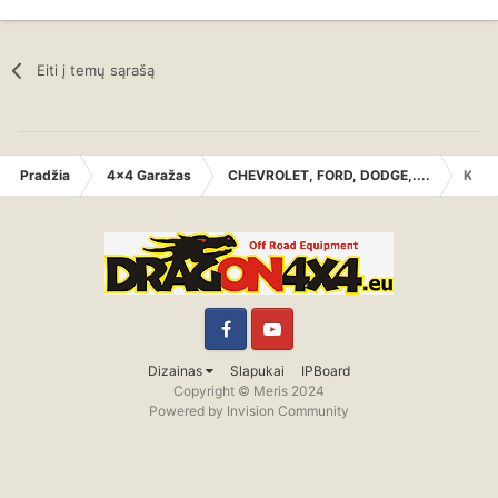
Eiti į temų sąrašą
Pradžia
4x4 Garažas
CHEVROLET, FORD, DODGE,....
KLAU
Facebook
YouTube
Dizainas
Slapukai
IPBoard
Copyright © Meris 2024
Powered by Invision Community