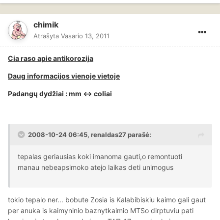
chimik
Atrašyta
Vasario 13, 2011
Cia raso apie antikorozija
Daug informacijos vienoje vietoje
Padangų dydžiai : mm <-> coliai
2008-10-24 06:45, renaldas27 parašė:
tepalas geriausias koki imanoma gauti,o remontuoti
manau nebeapsimoko atejo laikas deti unimogus
tokio tepalo ner... bobute Zosia is Kalabibiskiu kaimo gali gaut
per anuka is kaimyninio baznytkaimio MTSo dirptuviu pati