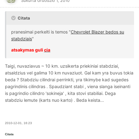
Sukurta
Gruodžio 1, 2010
Citata
pranesimai perkelti is temos "
Chevrolet Blazer bedos su
stabdziais
"
atsakymas guli
cia
Taigi, nuvaziavus ~ 10 km. uzsikerta priekiniai stabdziai,
atsaldzius vel galima 10 km nuvaziuot. Gal kam yra buvus tokia
beda ? Stabdziu cilindrai perrinkti, yra tikimybe kad sugedes
pagrindinis cilindras . Spaudziant stabi , viena slanga iseinanti
is pagrindio cilindro 'sokineja' , kita stovi stabiliai. Dega
stabdziu lemute (karts nuo karto) . Beda keista...
2010-12-01, 16:23
Citata