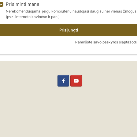
Prisiminti mane
Nerekomenduojama, jeigu kompiuteriu naudojasi daugiau nei vienas žmogus
(pvz. interneto kavinėse ir pan.)
Prisijungti
Pamiršote savo paskyros slaptažodį
Facebook
YouTube