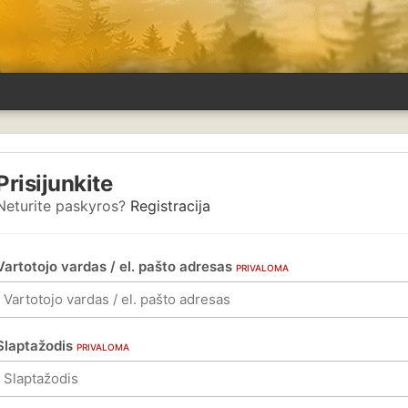
Prisijunkite
Neturite paskyros?
Registracija
Vartotojo vardas / el. pašto adresas
PRIVALOMA
Slaptažodis
PRIVALOMA