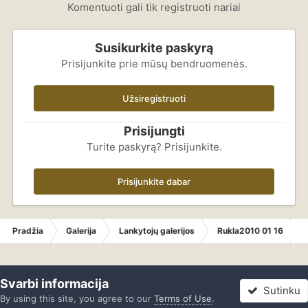
Komentuoti gali tik registruoti nariai
Susikurkite paskyrą
Prisijunkite prie mūsų bendruomenės.
Užsiregistruoti
Prisijungti
Turite paskyrą? Prisijunkite.
Prisijunkite dabar
Pradžia
Galerija
Lankytojų galerijos
Rukla2010 01 16
Svarbi informacija
Sutinku
By using this site, you agree to our
Terms of Use
.
Forumas
Neskaityta
Prisijungti
Registracija
Daugiau