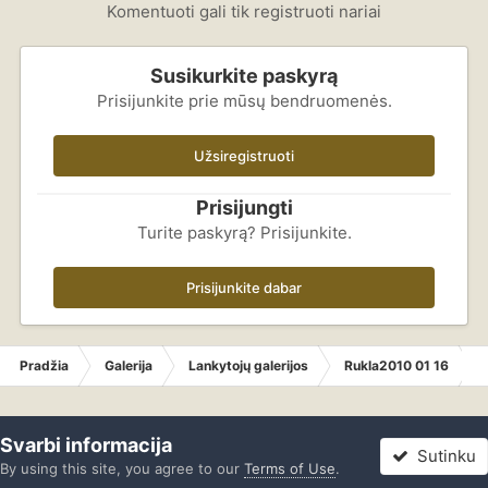
Komentuoti gali tik registruoti nariai
Susikurkite paskyrą
Prisijunkite prie mūsų bendruomenės.
Užsiregistruoti
Prisijungti
Turite paskyrą? Prisijunkite.
Prisijunkite dabar
Pradžia
Galerija
Lankytojų galerijos
Rukla2010 01 16
Svarbi informacija
Sutinku
By using this site, you agree to our
Terms of Use
.
Forumas
Neskaityta
Prisijungti
Registracija
Daugiau