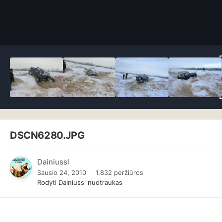
DSCN6280.JPG
Dainiussl
Sausio 24, 2010
1.832 peržiūros
Rodyti Dainiussl nuotraukas