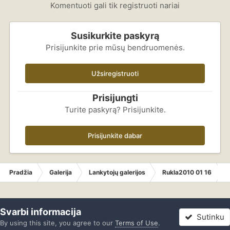
Komentuoti gali tik registruoti nariai
Susikurkite paskyrą
Prisijunkite prie mūsų bendruomenės.
Užsiregistruoti
Prisijungti
Turite paskyrą? Prisijunkite.
Prisijunkite dabar
Pradžia
Galerija
Lankytojų galerijos
Rukla2010 01 16
Svarbi informacija
Sutinku
By using this site, you agree to our
Terms of Use
.
Forumas
Neskaityta
Prisijungti
Registracija
Daugiau