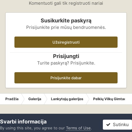
Komentuoti gali tik registruoti nariai
Susikurkite paskyrą
Prisijunkite prie mūsų bendruomenės.
Užsiregistruoti
Prisijungti
Turite paskyrą? Prisijunkite.
Prisijunkite dabar
Pradžia
Galerija
Lankytojų galerijos
Pelkių Vilkų Gimtadien
Svarbi informacija
Sutinku
By using this site, you agree to our
Terms of Use
.
Forumas
Neskaityta
Prisijungti
Registracija
Daugiau