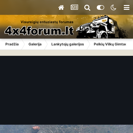
Pradžia
Galerija
Lankytojų galerijos
Pelkių Vilkų Gimtadien