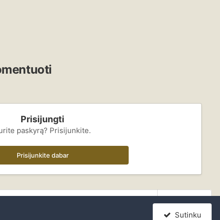
komentuoti
Prisijungti
urite paskyrą? Prisijunkite.
Prisijunkite dabar
Visa veikla
Sutinku