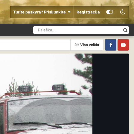
Turite paskyrą? Prisijunkite
Registracija
Visa veikla
Facebook
YouTube