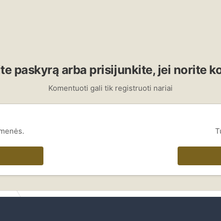
te paskyrą arba prisijunkite, jei norite 
Komentuoti gali tik registruoti nariai
omenės.
T
ienis
IMG_2179.JPG