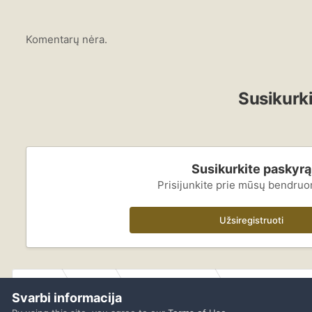
Komentarų nėra.
Susikurki
Susikurkite paskyrą
Prisijunkite prie mūsų bendru
Užsiregistruoti
Pradžia
Galerija
Lankytojų galerijos
Pelkių Vilkų Gimtad
Svarbi informacija