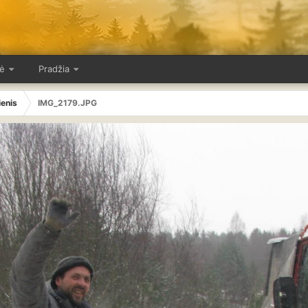
ė
Pradžia
ienis
IMG_2179.JPG