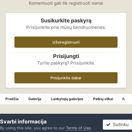
Komentuoti gali tik registruoti nariai
Susikurkite paskyrą
Prisijunkite prie mūsų bendruomenės.
Užsiregistruoti
Prisijungti
Turite paskyrą? Prisijunkite.
Prisijunkite dabar
Pradžia
Galerija
Lankytojų galerijos
Pelkių vilkai
IMG_
Svarbi informacija
Sutinku
By using this site, you agree to our
Terms of Use
.
Forumas
Neskaityta
Prisijungti
Registracija
Daugiau