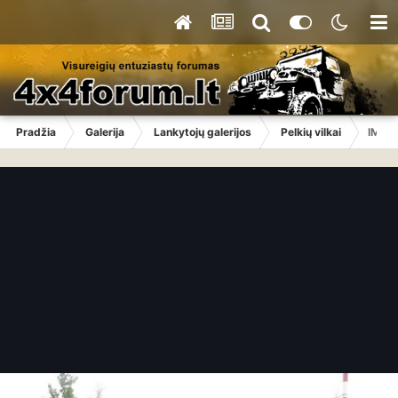
Pradžia
Galerija
Lankytojų galerijos
Pelkių vilkai
IMG_