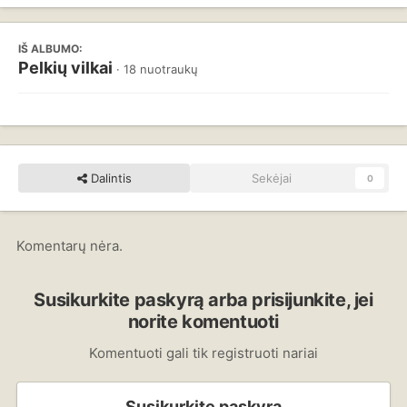
IŠ ALBUMO:
Pelkių vilkai
· 18 nuotraukų
Dalintis
Sekėjai
0
Komentarų nėra.
Susikurkite paskyrą arba prisijunkite, jei
norite komentuoti
Komentuoti gali tik registruoti nariai
Susikurkite paskyrą