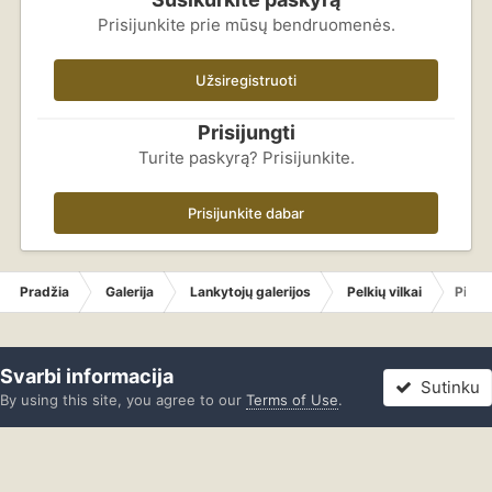
Prisijunkite prie mūsų bendruomenės.
Užsiregistruoti
Prisijungti
Turite paskyrą? Prisijunkite.
Prisijunkite dabar
Pradžia
Galerija
Lankytojų galerijos
Pelkių vilkai
Pictu
Svarbi informacija
Sutinku
By using this site, you agree to our
Terms of Use
.
Forumas
Neskaityta
Prisijungti
Registracija
Daugiau
Facebook
YouTube
Dizainas
Slapukai
IPBoard