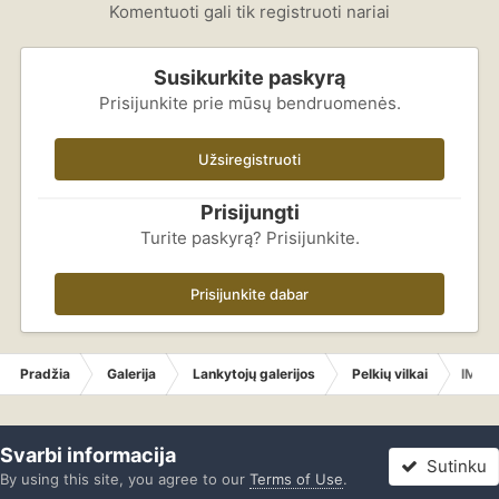
Komentuoti gali tik registruoti nariai
Susikurkite paskyrą
Prisijunkite prie mūsų bendruomenės.
Užsiregistruoti
Prisijungti
Turite paskyrą? Prisijunkite.
Prisijunkite dabar
Pradžia
Galerija
Lankytojų galerijos
Pelkių vilkai
IMG_
Svarbi informacija
Sutinku
By using this site, you agree to our
Terms of Use
.
Forumas
Neskaityta
Prisijungti
Registracija
Daugiau