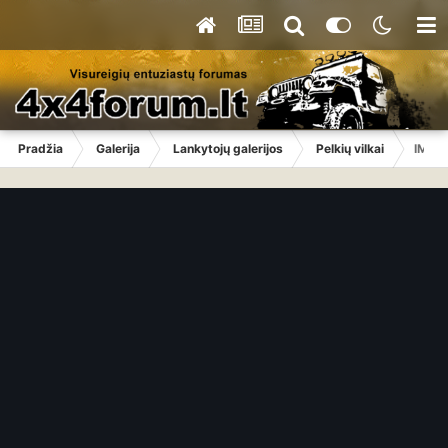
Pradžia
Galerija
Lankytojų galerijos
Pelkių vilkai
IMG_