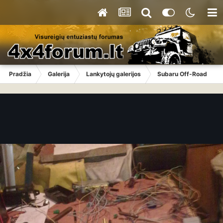
Pradžia
Galerija
Lankytojų galerijos
Subaru Off-Road