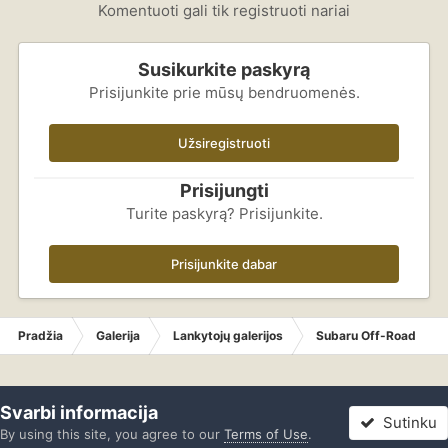
Komentuoti gali tik registruoti nariai
Susikurkite paskyrą
Prisijunkite prie mūsų bendruomenės.
Užsiregistruoti
Prisijungti
Turite paskyrą? Prisijunkite.
Prisijunkite dabar
Pradžia
Galerija
Lankytojų galerijos
Subaru Off-Road
Svarbi informacija
Sutinku
By using this site, you agree to our
Terms of Use
.
Forumas
Neskaityta
Prisijungti
Registracija
Daugiau