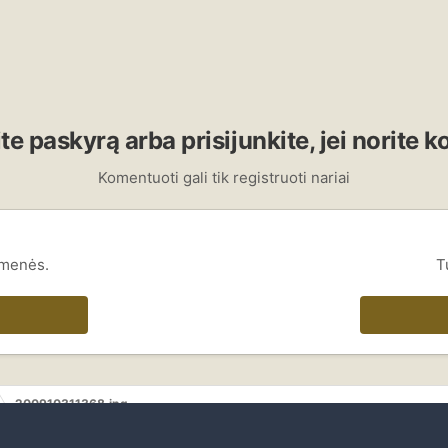
te paskyrą arba prisijunkite, jei norite 
Komentuoti gali tik registruoti nariai
omenės.
T
200910311368.jpg