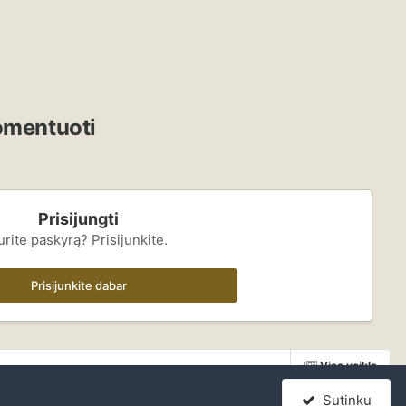
komentuoti
Prisijungti
urite paskyrą? Prisijunkite.
Prisijunkite dabar
Visa veikla
Sutinku