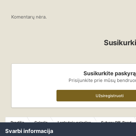
Komentarų nėra.
Susikurki
Susikurkite paskyrą
Prisijunkite prie mūsų bendru
Užsiregistruoti
Pradžia
Galerija
Lankytojų galerijos
Subaru Off-Road
Svarbi informacija