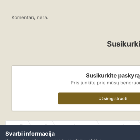
Komentarų nėra.
Susikurki
Susikurkite paskyrą
Prisijunkite prie mūsų bendru
Užsiregistruoti
Pradžia
Galerija
Lankytojų galerijos
Subaru Off-Road
Svarbi informacija