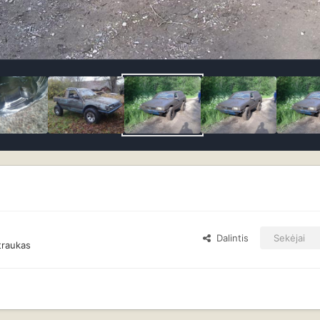
Dalintis
Sekėjai
traukas