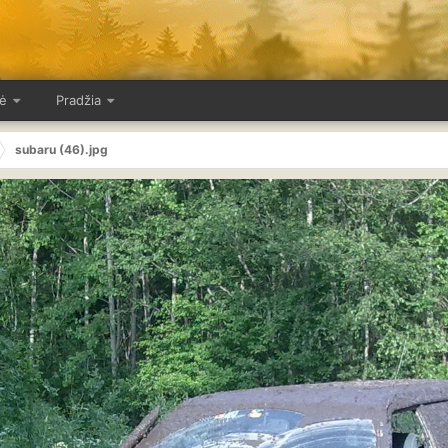
ė
Pradžia
subaru (46).jpg