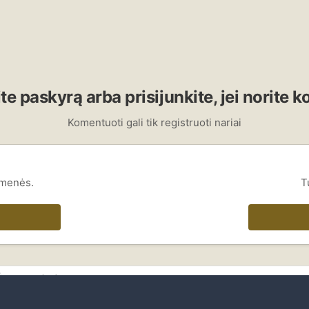
te paskyrą arba prisijunkite, jei norite 
Komentuoti gali tik registruoti nariai
omenės.
T
subaru (46).jpg