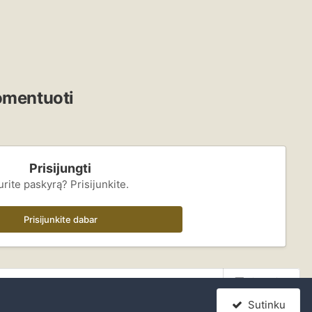
komentuoti
Prisijungti
urite paskyrą? Prisijunkite.
Prisijunkite dabar
Visa veikla
Sutinku