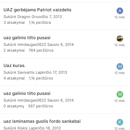
UAZ gerbėjams Patriot vaizdelis
Sukūrė
Dragon
Gruodžio 7, 2013
3
atsakymai
1,1k
peržiūra
uaz galinio tilto pusasi
Sukūrė
mindaugas0622
Sausio 6, 2014
2
atsakymai
764
peržiūros
Uaz kuras.
Sukūrė
Savivartis
Lapkričio 17, 2013
4
atsakymai
1,1k
peržiūros
uaz galinio tilto pusasi
Sukūrė
mindaugas0622
Sausio 6, 2014
0
atsakymų
567
peržiūros
uaz isminamas guolis fordo sankabai
Sukūrė
Kiskis
Lapkričio 18, 2012