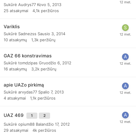
Sukūrė
Audrys77
Kovo 5, 2013
25
atsakymai
4,1k
peržiūros
Variklis
Sukūrė
Sadnezss
Sausio 3, 2014
10
atsakymų
1,3k
peržiūrų
GAZ 66 konstravimas
Sukūrė
tomdzipas
Gruodžio 6, 2012
16
atsakymų
3,2k
peržiūrų
apie UAZo pirkimą
Sukūrė
arvydas77
Spalio 7, 2013
4
atsakymai
1,1k
peržiūros
UAZ 469
1
2
Sukūrė
opium88
Balandžio 17, 2012
29
atsakymai
4k
peržiūros