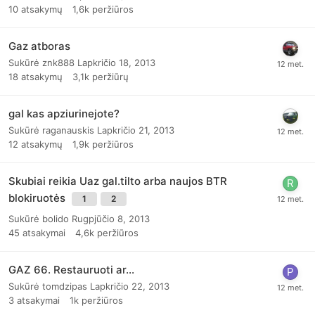
10
atsakymų
1,6k
peržiūros
Gaz atboras
Sukūrė
znk888
Lapkričio 18, 2013
18
atsakymų
3,1k
peržiūrų
gal kas apziurinejote?
Sukūrė
raganauskis
Lapkričio 21, 2013
12
atsakymų
1,9k
peržiūros
Skubiai reikia Uaz gal.tilto arba naujos BTR
blokiruotės
1
2
Sukūrė
bolido
Rugpjūčio 8, 2013
45
atsakymai
4,6k
peržiūros
GAZ 66. Restauruoti ar...
Sukūrė
tomdzipas
Lapkričio 22, 2013
3
atsakymai
1k
peržiūros