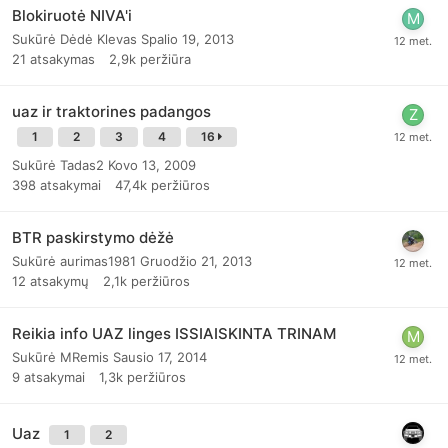
Blokiruotė NIVA'i
Sukūrė
Dėdė Klevas
Spalio 19, 2013
21
atsakymas
2,9k
peržiūra
uaz ir traktorines padangos
1
2
3
4
16
Sukūrė
Tadas2
Kovo 13, 2009
398
atsakymai
47,4k
peržiūros
BTR paskirstymo dėžė
Sukūrė
aurimas1981
Gruodžio 21, 2013
12
atsakymų
2,1k
peržiūros
Reikia info UAZ linges ISSIAISKINTA TRINAM
Sukūrė
MRemis
Sausio 17, 2014
9
atsakymai
1,3k
peržiūros
Uaz
1
2