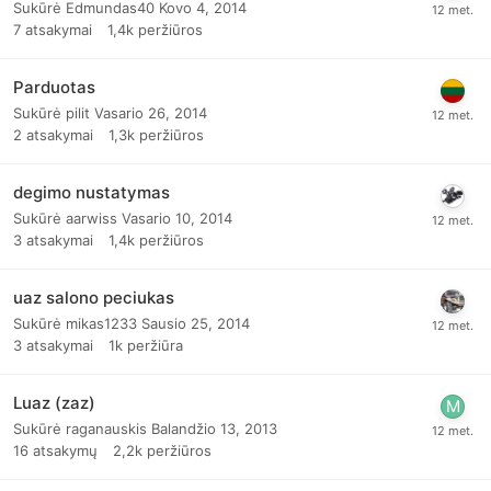
Sukūrė
Edmundas40
Kovo 4, 2014
7
atsakymai
1,4k
peržiūros
Parduotas
Sukūrė
pilit
Vasario 26, 2014
2
atsakymai
1,3k
peržiūros
degimo nustatymas
Sukūrė
aarwiss
Vasario 10, 2014
3
atsakymai
1,4k
peržiūros
uaz salono peciukas
Sukūrė
mikas1233
Sausio 25, 2014
3
atsakymai
1k
peržiūra
Luaz (zaz)
Sukūrė
raganauskis
Balandžio 13, 2013
16
atsakymų
2,2k
peržiūros